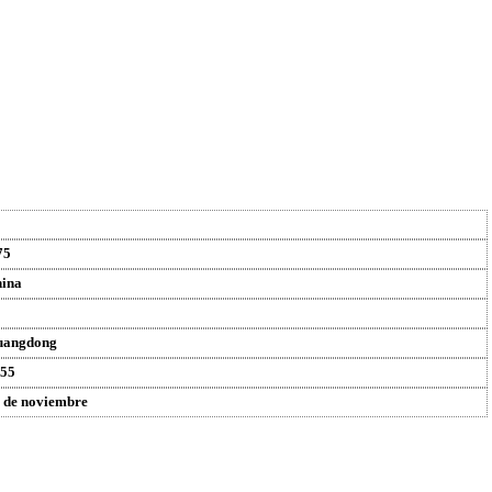
75
ina
uangdong
55
 de noviembre