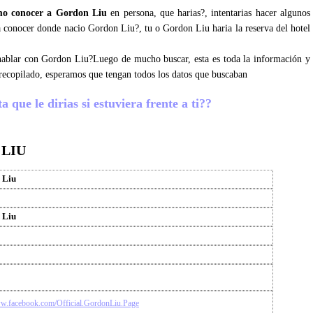
o conocer a Gordon Liu
en persona, que harias?, intentarias hacer algunos
ra conocer donde nacio Gordon Liu?, tu o Gordon Liu haria la reserva del hotel
s hablar con Gordon Liu?Luego de mucho buscar, esta es toda la información y
recopilado, esperamos que tengan todos los datos que buscaban
que le dirias si estuviera frente a ti??
 LIU
 Liu
 Liu
ww.facebook.com/Official.GordonLiu.Page