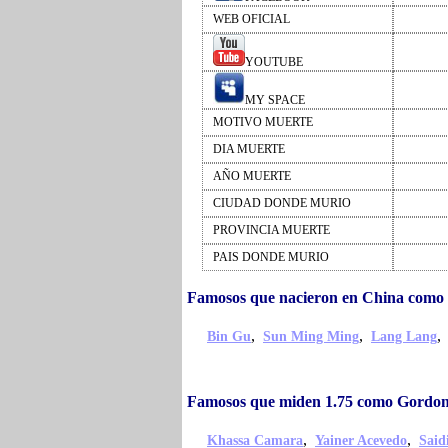
WEB OFICIAL
YOUTUBE
MY SPACE
MOTIVO MUERTE
DIA MUERTE
AÑO MUERTE
CIUDAD DONDE MURIO
PROVINCIA MUERTE
PAIS DONDE MURIO
Famosos que nacieron en China como
,
,
Bin Gu
Sun Ming Ming
Lang Lang
Famosos que miden 1.75 como Gordon
,
,
Khassa Camara
Yainer Acevedo
Sai