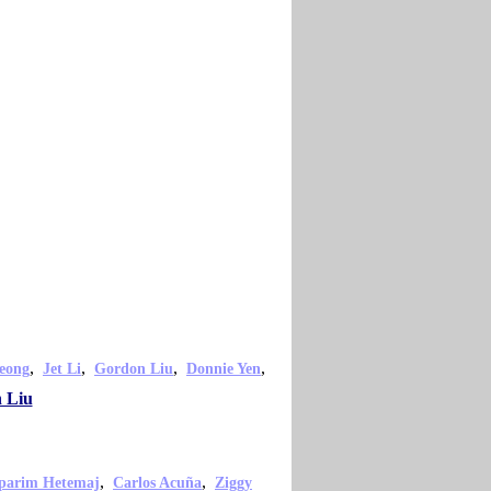
,
,
,
,
Leong
Jet Li
Gordon Liu
Donnie Yen
n Liu
,
,
parim Hetemaj
Carlos Acuña
Ziggy