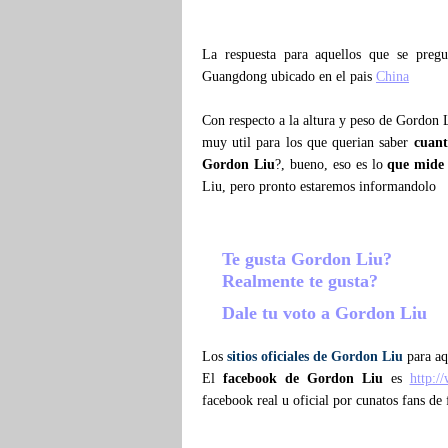
La respuesta para aquellos que se pre
Guangdong ubicado en el pais
China
Con respecto a la altura y peso de Gordon 
muy util para los que querian saber
cuan
Gordon Liu
?, bueno, eso es lo
que mide
Liu, pero pronto estaremos informandolo
Te gusta Gordon Liu?
Realmente te gusta?
Dale tu voto a Gordon Liu
Los
sitios oficiales de Gordon Liu
para aq
El
facebook de Gordon Liu
es
http:/
facebook real u oficial por cunatos fans d