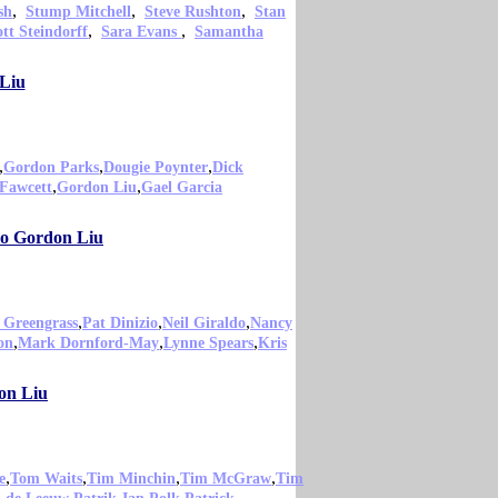
,
,
,
sh
Stump Mitchell
Steve Rushton
Stan
,
,
ott Steindorff
Sara Evans
Samantha
 Liu
,
,
,
Gordon Parks
Dougie Poynter
Dick
,
,
Fawcett
Gordon Liu
Gael Garcia
mo Gordon Liu
,
,
,
 Greengrass
Pat Dinizio
Neil Giraldo
Nancy
,
,
,
on
Mark Dornford-May
Lynne Spears
Kris
on Liu
,
,
,
,
e
Tom Waits
Tim Minchin
Tim McGraw
Tim
,
,