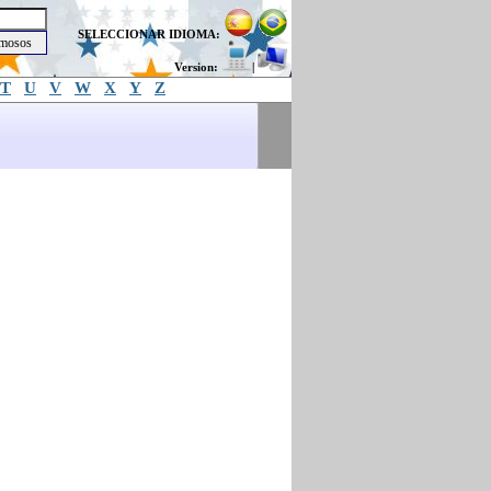
SELECCIONAR IDIOMA:
Version:
|
T
U
V
W
X
Y
Z