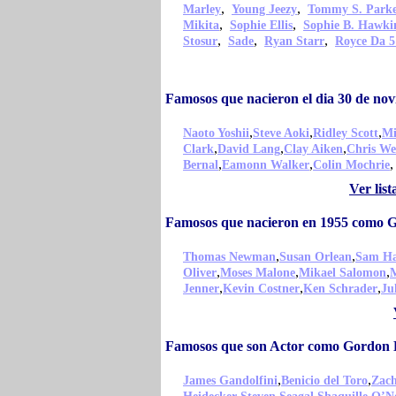
,
,
Marley
Young Jeezy
Tommy S. Park
,
,
Mikita
Sophie Ellis
Sophie B. Hawki
,
,
,
Stosur
Sade
Ryan Starr
Royce Da 5
Famosos que nacieron el dia 30 de n
,
,
,
Naoto Yoshii
Steve Aoki
Ridley Scott
Mi
,
,
,
Clark
David Lang
Clay Aiken
Chris We
,
,
,
Bernal
Eamonn Walker
Colin Mochrie
Ver lis
Famosos que nacieron en 1955 como 
,
,
Thomas Newman
Susan Orlean
Sam Ha
,
,
,
Oliver
Moses Malone
Mikael Salomon
M
,
,
,
Jenner
Kevin Costner
Ken Schrader
Ju
Famosos que son Actor como Gordon 
,
,
James Gandolfini
Benicio del Toro
Zach
,
,