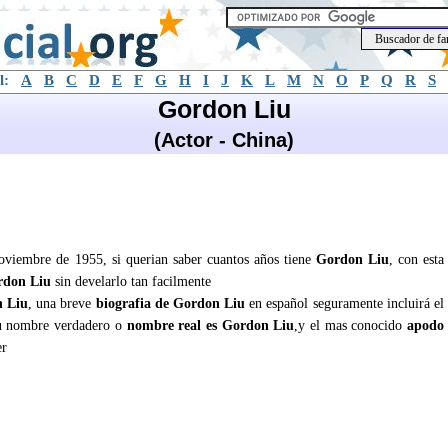
l:
A
B
C
D
E
F
G
H
I
J
K
L
M
N
O
P
Q
R
S
Gordon Liu
(Actor - China)
oviembre de 1955, si querian saber cuantos años tiene
Gordon Liu
, con esta
rdon Liu
sin develarlo tan facilmente
 Liu
, una breve
biografia de Gordon Liu
en español seguramente incluirá el
u nombre verdadero o
nombre real es Gordon Liu
,y el mas conocido
apodo
er