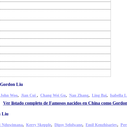
 Gordon Liu
,
,
,
,
,
,
John Woo
Jian Cui
Chang Wei Gu
Nan Zhang
Ling Bai
Isabella 
Ver listado completo de Famosos nacidos en China como Gordo
 Liu
,
,
,
,
di Nduwimana
Kerry Skepple
Dipsy Selolwane
Emil Kenzhisariev
Per