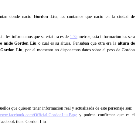
guntan donde nacio
Gordon Liu
, les contamos que nacio en la ciudad de
Liu les informamos que su estatura es de
1.75
metros, esta información les sera
to mide Gordon Liu
o cual es su altura. Pensaban que otra era la
altura de
 Gordon Liu
, por el momento no disponemos datos sobre el peso de Gordon
uellos que quieren tener informacion real y actualizada de este personaje son:
/www.facebook.com/Official.GordonLiu.Page
y podran confirmar que es el
e facebook tiene Gordon Liu.