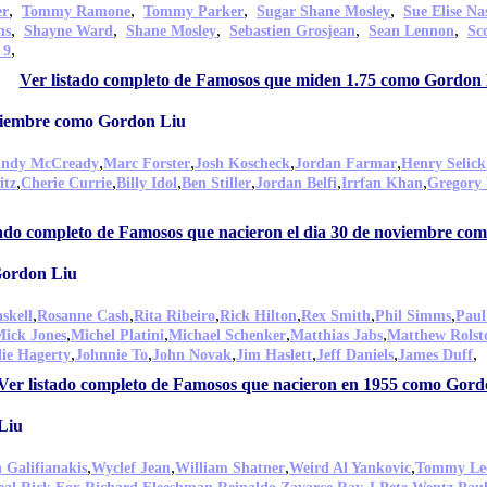
,
,
,
,
er
Tommy Ramone
Tommy Parker
Sugar Shane Mosley
Sue Elise Na
,
,
,
,
,
ns
Shayne Ward
Shane Mosley
Sebastien Grosjean
Sean Lennon
Sc
,
 9
Ver listado completo de Famosos que miden 1.75 como Gordon
oviembre como Gordon Liu
,
,
,
,
ndy McCready
Marc Forster
Josh Koscheck
Jordan Farmar
Henry Selick
,
,
,
,
,
,
itz
Cherie Currie
Billy Idol
Ben Stiller
Jordan Belfi
Irrfan Khan
Gregory 
tado completo de Famosos que nacieron el dia 30 de noviembre co
Gordon Liu
,
,
,
,
,
,
skell
Rosanne Cash
Rita Ribeiro
Rick Hilton
Rex Smith
Phil Simms
Paul
,
,
,
,
ick Jones
Michel Platini
Michael Schenker
Matthias Jabs
Matthew Rolst
,
,
,
,
,
,
lie Hagerty
Johnnie To
John Novak
Jim Haslett
Jeff Daniels
James Duff
Ver listado completo de Famosos que nacieron en 1955 como Gord
Liu
,
,
,
,
 Galifianakis
Wyclef Jean
William Shatner
Weird Al Yankovic
Tommy Le
,
,
,
,
,
,