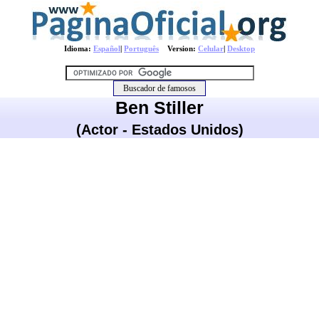
Idioma:
Español
|
Português
Version:
Celular
|
Desktop
Ben Stiller
(Actor - Estados Unidos)