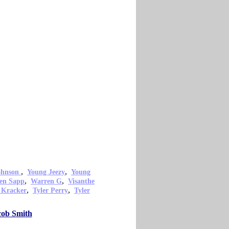
,
,
ohnson
Young Jeezy
Young
,
,
en Sapp
Warren G
Visanthe
,
,
 Kracker
Tyler Perry
Tyler
cob Smith