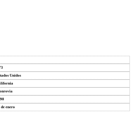
73
tados Unidos
lifornia
onrovia
90
 de enero