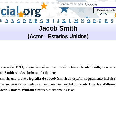
l:
A
B
C
D
E
F
G
H
I
J
K
L
M
N
O
P
Q
R
S
Jacob Smith
(Actor - Estados Unidos)
 enero de 1990, si querian saber cuantos años tiene
Jacob Smith
, con esta
ob Smith
sin develarlo tan facilmente
Smith
, una breve
biografia de Jacob Smith
en español seguramente incluirá
ue su nombre verdadero o
nombre real es John Jacob Charles William
Jacob Charles William Smith
o nickname es Jake