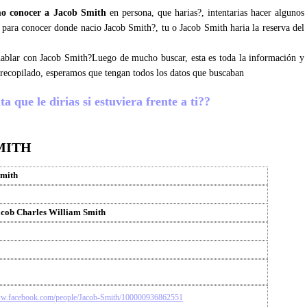
o conocer a Jacob Smith
en persona, que harias?, intentarias hacer algunos
os para conocer donde nacio Jacob Smith?, tu o Jacob Smith haria la reserva del
 hablar con Jacob Smith?Luego de mucho buscar, esta es toda la información y
recopilado, esperamos que tengan todos los datos que buscaban
 que le dirias si estuviera frente a ti??
MITH
Smith
cob Charles William Smith
ww.facebook.com/people/Jacob-Smith/100000936862551