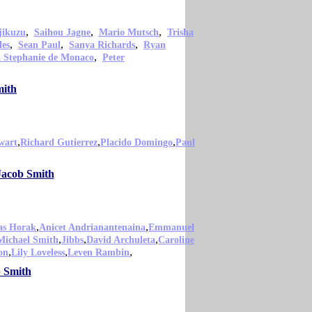
,
,
,
jikuzu
Saihou Jagne
Mario Mutsch
Trisha
,
,
,
les
Sean Paul
Sanya Richards
Ryan
,
a Stephanie de Monaco
Peter
mith
,
,
,
wart
Richard Gutierrez
Placido Domingo
Paul
 Jacob Smith
,
,
s Horak
Anicet Andrianantenaina
Emmanuel
,
,
,
Michael Smith
Jibbs
David Archuleta
Caroline
,
,
,
on
Lily Loveless
Leven Rambin
b Smith