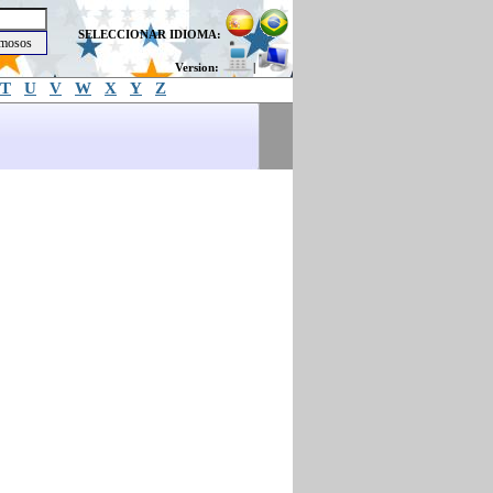
SELECCIONAR IDIOMA:
Version:
|
T
U
V
W
X
Y
Z