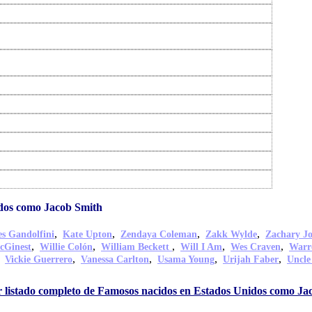
dos como Jacob Smith
,
,
,
,
s Gandolfini
Kate Upton
Zendaya Coleman
Zakk Wylde
Zachary J
,
,
,
,
,
cGinest
Willie Colón
William Beckett
Will I Am
Wes Craven
Warr
,
,
,
,
,
Vickie Guerrero
Vanessa Carlton
Usama Young
Urijah Faber
Uncle
 listado completo de Famosos nacidos en Estados Unidos como Ja