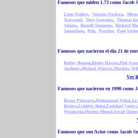
Famosos que miden 1.73 como Jacob 
,
,
Liam Walker
Vinícius Pacheco
Mitsu
,
,
Yearwood
Tony Gonzalez
Thomas Ian
,
,
Adams
Russell Simmons
Richard Ma
,
,
,
Samuelson
Pele
Peaches
Paul Verho
Famosos que nacieron el dia 21 de en
,
,
Robby Benson
Richie Havens
Phil Stac
,
,
Anthony
Michael Wincott
Matthew Wil
Ver l
Famosos que nacieron en 1990 como J
,
,
Bruno Piñatares
Mohammad Nehal
Ja
,
,
,
Rivière
Frédéric Bulot
Farkhod Vasiev
,
,
Wozniacki
Sherina Munaf
Sarah Damp
Famosos que son Actor como Jacob S