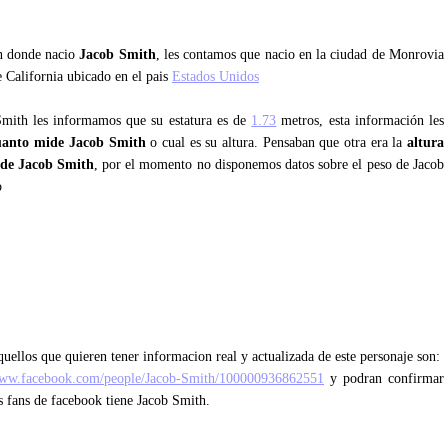
an donde nacio
Jacob Smith
, les contamos que nacio en la ciudad de Monrovia
e California ubicado en el pais
Estados Unidos
Smith les informamos que su estatura es de
1.73
metros, esta información les
uanto mide Jacob Smith
o cual es su altura. Pensaban que otra era la
altura
de Jacob Smith
, por el momento no disponemos datos sobre el peso de Jacob
o
uellos que quieren tener informacion real y actualizada de este personaje son:
www.facebook.com/people/Jacob-Smith/100000936862551
y podran confirmar
os fans de facebook tiene Jacob Smith.