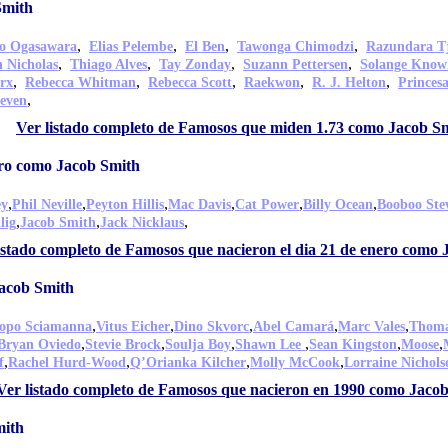
Smith
,
,
,
,
o Ogasawara
Elias Pelembe
El Ben
Tawonga Chimodzi
Razundara T
,
,
,
,
 Nicholas
Thiago Alves
Tay Zonday
Suzann Pettersen
Solange Know
,
,
,
,
,
rx
Rebecca Whitman
Rebecca Scott
Raekwon
R. J. Helton
Princes
,
even
Ver listado completo de Famosos que miden 1.73 como Jacob S
ero como Jacob Smith
,
,
,
,
,
,
ey
Phil Neville
Peyton Hillis
Mac Davis
Cat Power
Billy Ocean
Booboo Ste
,
,
,
lig
Jacob Smith
Jack Nicklaus
istado completo de Famosos que nacieron el dia 21 de enero como
acob Smith
,
,
,
,
,
copo Sciamanna
Vitus Eicher
Dino Skvorc
Abel Camará
Marc Vales
Thoma
,
,
,
,
,
,
Bryan Oviedo
Stevie Brock
Soulja Boy
Shawn Lee
Sean Kingston
Moose
,
,
,
,
f
Rachel Hurd-Wood
Q’Orianka Kilcher
Molly McCook
Lorraine Nichols
Ver listado completo de Famosos que nacieron en 1990 como Jaco
mith