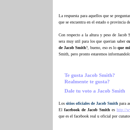
La respuesta para aquellos que se pregunt
que se encuentra en el estado o provincia d
Con respecto a la altura y peso de Jacob 
sera muy util para los que querian saber
c
de Jacob Smith
?, bueno, eso es lo
que mi
Smith, pero pronto estaremos informandol
Te gusta Jacob Smith?
Realmente te gusta?
Dale tu voto a Jacob Smith
Los
sitios oficiales de Jacob Smith
para aq
El
facebook de Jacob Smith
es
http://
que es el facebook real u oficial por cunat