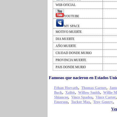
WEB OFICIAL
YOUTUBE
MY SPACE
MOTIVO MUERTE
DIA MUERTE
AÑO MUERTE
CIUDAD DONDE MURIO
PROVINCIA MUERTE
PAIS DONDE MURIO
Famosos que nacieron en Estados Uni
,
,
Ethan Horvath
Thomas Garner
Jame
,
,
,
Buck
Xzibit
Willow Smith
Willie M
,
,
Shiancoe
Vince Spadea
Vince Carter
,
,
,
Emerson
Tucker Max
Troy Gentry
Ver