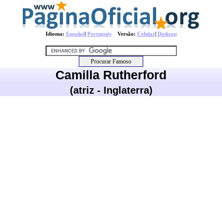
Idioma:
Español
|
Português
Versão:
Celular
|
Desktop
Camilla Rutherford
(atriz - Inglaterra)