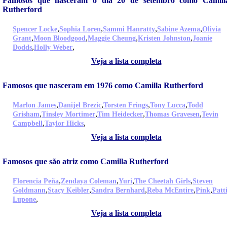
Famosos que nasceram o dia 20 de setembro como Camill
Rutherford
,
,
,
,
Spencer Locke
Sophia Loren
Sammi Hanratty
Sabine Azema
Olivia
,
,
,
,
Grant
Moon Bloodgood
Maggie Cheung
Kristen Johnston
Joanie
,
,
Dodds
Holly Weber
Veja a lista completa
Famosos que nasceram em 1976 como Camilla Rutherford
,
,
,
,
Marlon James
Danijel Brezic
Torsten Frings
Tony Lucca
Todd
,
,
,
,
Grisham
Tinsley Mortimer
Tim Heidecker
Thomas Gravesen
Tevin
,
,
Campbell
Taylor Hicks
Veja a lista completa
Famosos que são atriz como Camilla Rutherford
,
,
,
,
Florencia Peña
Zendaya Coleman
Yuri
The Cheetah Girls
Steven
,
,
,
,
,
Goldmann
Stacy Keibler
Sandra Bernhard
Reba McEntire
Pink
Patt
,
Lupone
Veja a lista completa