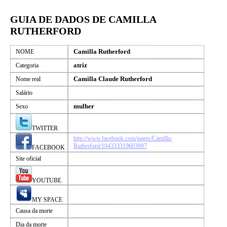
GUIA DE DADOS DE CAMILLA
RUTHERFORD
Camilla Rutherford
NOME
atriz
Categoria
Camilla Claude Rutherford
Nome real
Salário
mulher
Sexo
TWITTER
http://www.facebook.com/pages/Camilla-
Rutherford/104333319603897
FACEBOOK
Site oficial
YOUTUBE
MY SPACE
Causa da morte
Dia da morte