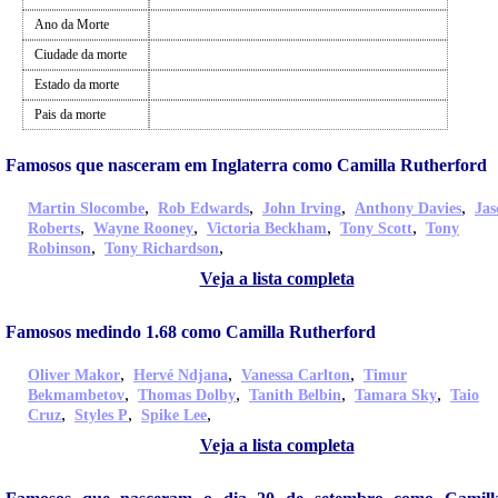
Ano da Morte
Ciudade da morte
Estado da morte
Pais da morte
Famosos que nasceram em Inglaterra como Camilla Rutherford
,
,
,
,
Martin Slocombe
Rob Edwards
John Irving
Anthony Davies
Jas
,
,
,
,
Roberts
Wayne Rooney
Victoria Beckham
Tony Scott
Tony
,
,
Robinson
Tony Richardson
Veja a lista completa
Famosos medindo 1.68 como Camilla Rutherford
,
,
,
Oliver Makor
Hervé Ndjana
Vanessa Carlton
Timur
,
,
,
,
Bekmambetov
Thomas Dolby
Tanith Belbin
Tamara Sky
Taio
,
,
,
Cruz
Styles P
Spike Lee
Veja a lista completa