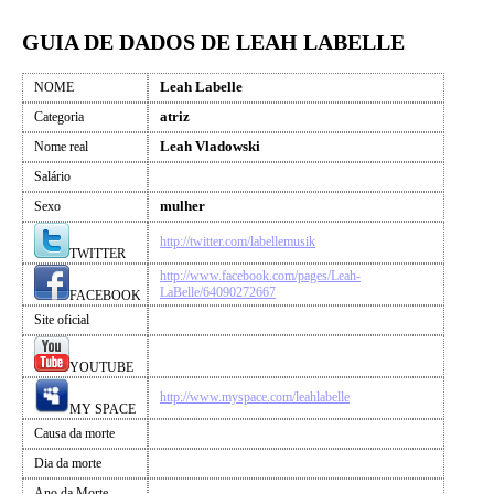
GUIA DE DADOS DE LEAH LABELLE
Leah Labelle
NOME
atriz
Categoria
Leah Vladowski
Nome real
Salário
mulher
Sexo
http://twitter.com/labellemusik
TWITTER
http://www.facebook.com/pages/Leah-
LaBelle/64090272667
FACEBOOK
Site oficial
YOUTUBE
http://www.myspace.com/leahlabelle
MY SPACE
Causa da morte
Dia da morte
Ano da Morte