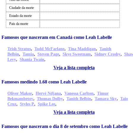
Ciudade da morte
Estado da morte
Pais da morte
Famosos que nasceram em Canadá como Leah Labelle
,
,
,
Trish Stratus
Todd McFarlane
Tina Maddigan
Tanith
,
,
,
,
,
Belbin
Tamia
Steven Page
Skye Sweetnam
Sidney Crosby
Sha
,
,
Levy
Shania Twain
Veja a lista completa
Famosos medindo 1.68 como Leah Labelle
,
,
,
Oliver Makor
Hervé Ndjana
Vanessa Carlton
Timur
,
,
,
,
Bekmambetov
Thomas Dolby
Tanith Belbin
Tamara Sky
Taio
,
,
,
Cruz
Styles P
Spike Lee
Veja a lista completa
Famosos que nasceram o dia 8 de setembro como Leah Labelle