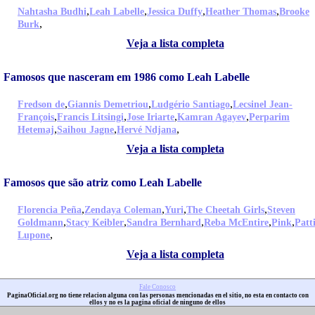
,
,
,
,
Nahtasha Budhi
Leah Labelle
Jessica Duffy
Heather Thomas
Brooke
,
Burk
Veja a lista completa
Famosos que nasceram em 1986 como Leah Labelle
,
,
,
Fredson de
Giannis Demetriou
Ludgério Santiago
Lecsinel Jean-
,
,
,
,
François
Francis Litsingi
Jose Iriarte
Kamran Agayev
Perparim
,
,
,
Hetemaj
Saihou Jagne
Hervé Ndjana
Veja a lista completa
Famosos que são atriz como Leah Labelle
,
,
,
,
Florencia Peña
Zendaya Coleman
Yuri
The Cheetah Girls
Steven
,
,
,
,
,
Goldmann
Stacy Keibler
Sandra Bernhard
Reba McEntire
Pink
Patt
,
Lupone
Veja a lista completa
Fale Conosco
PaginaOficial.org no tiene relacion alguna con las personas mencionadas en el sitio, no esta en contacto con
ellos y no es la pagina oficial de ninguno de ellos