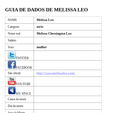
GUIA DE DADOS DE MELISSA LEO
Melissa Leo
NOME
atriz
Categoria
Melissa Chessington Leo
Nome real
Salário
mulher
Sexo
TWITTER
FACEBOOK
http://www.melissaleo.com/
Site oficial
YOUTUBE
MY SPACE
Causa da morte
Dia da morte
Ano da Morte