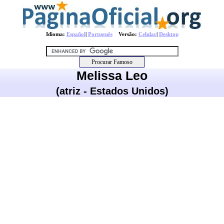
Idioma:
Español
|
Português
Versão:
Celular
|
Desktop
Melissa Leo
(atriz - Estados Unidos)