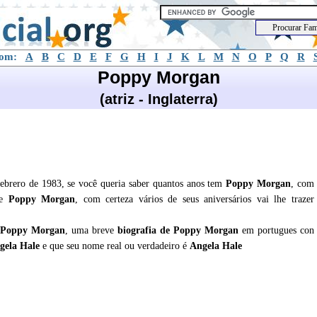
com:
A
B
C
D
E
F
G
H
I
J
K
L
M
N
O
P
Q
R
Poppy Morgan
(atriz - Inglaterra)
brero de 1983, se você queria saber quantos anos tem
Poppy Morgan
, com
de
Poppy Morgan
, com certeza vários de seus aniversários vai lhe trazer
Poppy Morgan
, uma breve
biografia de
Poppy Morgan
em portugues con
gela Hale
e que seu nome real ou verdadeiro é
Angela Hale