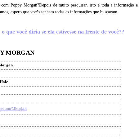
r com Poppy Morgan?Depois de muito pesquisar, isto é toda a informação e
amos, espero que vocês tenham todas as informações que buscavam
que você diria se ela estivesse na frente de você??
PPY MORGAN
Morgan
 Hale
itter.com/Misspjade