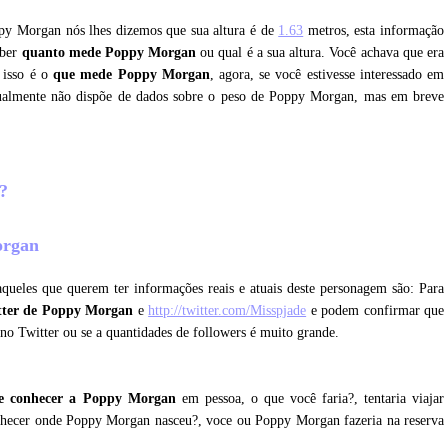
ppy Morgan nós lhes dizemos que sua altura é de
1.63
metros, esta informação
aber
quanto mede Poppy Morgan
ou qual é a sua altura. Você achava que era
 isso é o
que mede Poppy Morgan
, agora, se você estivesse interessado em
ualmente não dispõe de dados sobre o peso de Poppy Morgan, mas em breve
n?
Morgan
queles que querem ter informações reais e atuais deste personagem são: Para
tter de Poppy Morgan
e
http://twitter.com/Misspjade
e podem confirmar que
o no Twitter ou se a quantidades de followers é muito grande.
e conhecer a Poppy Morgan
em pessoa, o que você faria?, tentaria viajar
onhecer onde Poppy Morgan nasceu?, voce ou Poppy Morgan fazeria na reserva