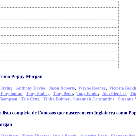
a como Poppy Morgan
,
,
,
,
 Irving
Anthony Davies
Jason Roberts
Wayne Rooney
Victoria Beck
,
,
,
,
,
Tony Iommi
Tony Hadley
Tony Benn
Tony Banks
Tom Fletcher
Ti
,
,
,
,
Thompson
Taio Cruz
Tahita Bulmer
Susannah Constantine
Susanna 
a lista completa de Famosos que nasceram em Inglaterra como P
Morgan
,
,
,
,