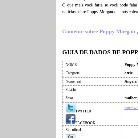
O que mais você faria se você pode fala
noticias sobre Poppy Morgan que nós colet
Comente sobre Poppy Morgan , o 
GUIA DE DADOS DE PO
Poppy 
NOME
atriz
Categoria
Angela
Nome real
Salário
mulher
Sexo
http://tw
TWITTER
FACEBOOK
Site oficial