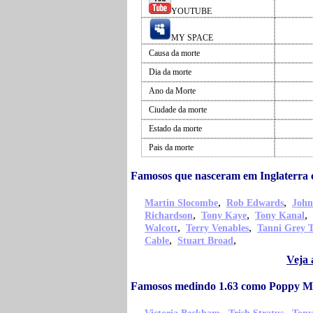
YOUTUBE
MY SPACE
Causa da morte
Dia da morte
Ano da Morte
Ciudade da morte
Estado da morte
Pais da morte
Famosos que nasceram em Inglaterr
,
,
Martin Slocombe
Rob Edwards
John
,
,
,
Richardson
Tony Kaye
Tony Kanal
,
,
Walcott
Terry Venables
Tanni Grey 
,
,
Cable
Stuart Broad
Veja 
Famosos medindo 1.63 como Poppy 
,
,