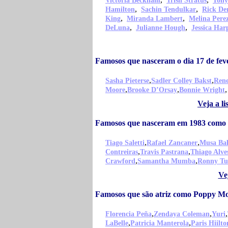
Victoria Beckham
Trish Stratus
Tony
,
,
Hamilton
Sachin Tendulkar
Rick De
,
,
King
Miranda Lambert
Melina Pere
,
,
DeLuna
Julianne Hough
Jessica Har
Famosos que nasceram o dia 17 de fe
,
,
Sasha Pieterse
Sadler Colley Bakst
Rene
,
,
,
Moore
Brooke D’Orsay
Bonnie Wright
Veja a l
Famosos que nasceram em 1983 com
,
,
Tiago Saletti
Rafael Zancaner
Musa Bal
,
,
Contreiras
Travis Pastrana
Thiago Alve
,
,
Crawford
Samantha Mumba
Ronny Tu
Ve
Famosos que são atriz como Poppy M
,
,
,
Florencia Peña
Zendaya Coleman
Yuri
,
,
LaBelle
Patricia Manterola
Paris Hiilto