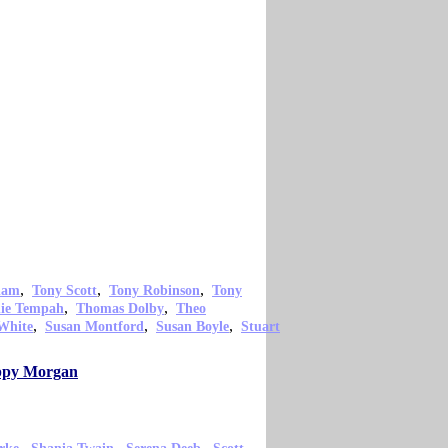
,
,
,
ham
Tony Scott
Tony Robinson
Tony
,
,
nie Tempah
Thomas Dolby
Theo
,
,
,
White
Susan Montford
Susan Boyle
Stuart
oppy Morgan
,
,
,