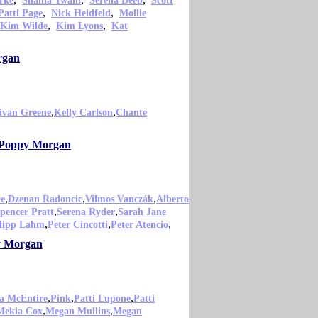
rke
Shania Twain
Serena Deeb
Scott
,
,
Patti Page
Nick Heidfeld
Mollie
,
,
Kim Wilde
Kim Lyons
Kat
rgan
,
,
ivan Greene
Kelly Carlson
Chante
o Poppy Morgan
,
,
,
De
Dzenan Radoncic
Vilmos Vanczák
Alberto
,
,
pencer Pratt
Serena Ryder
Sarah Jane
,
,
,
lipp Lahm
Peter Cincotti
Peter Atencio
py Morgan
,
,
,
a McEntire
Pink
Patti Lupone
Patti
,
,
Mekia Cox
Megan Mullins
Megan