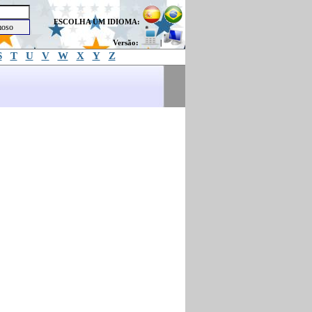
ESCOLHA UM IDIOMA:
Versão:
|
S
T
U
V
W
X
Y
Z