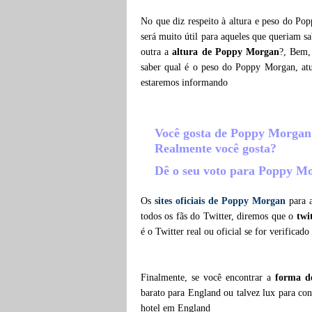
No que diz respeito à altura e peso do Po
será muito útil para aqueles que queriam s
outra a
altura de Poppy Morgan
?, Bem,
saber qual é o peso do Poppy Morgan, at
estaremos informando
Você gosta de Poppy Morga
Realmente você gosta?
Dê o seu voto para Poppy 
Os
sites oficiais de Poppy Morgan
para a
todos os fãs do Twitter, diremos que o
twi
é o Twitter real ou oficial se for verificad
Finalmente, se você encontrar a
forma d
barato para England ou talvez lux para c
hotel em England