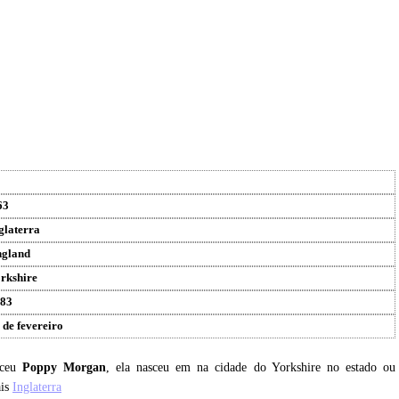
63
glaterra
gland
rkshire
83
 de fevereiro
sceu
Poppy Morgan
, ela nasceu em na cidade do Yorkshire no estado ou
ais
Inglaterra