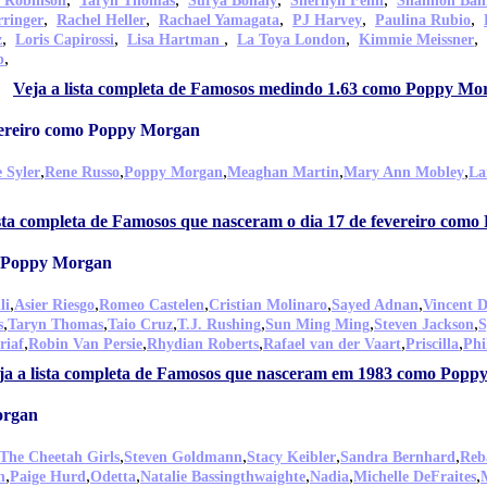
 Robinson
Taryn Thomas
Surya Bonaly
Sherilyn Fenn
Shannon Bah
,
,
,
,
,
rringer
Rachel Heller
Rachael Yamagata
PJ Harvey
Paulina Rubio
,
,
,
,
,
z
Loris Capirossi
Lisa Hartman
La Toya London
Kimmie Meissner
,
p
Veja a lista completa de Famosos medindo 1.63 como Poppy Mo
vereiro como Poppy Morgan
,
,
,
,
,
 Syler
Rene Russo
Poppy Morgan
Meaghan Martin
Mary Ann Mobley
La
ista completa de Famosos que nasceram o dia 17 de fevereiro com
o Poppy Morgan
,
,
,
,
,
li
Asier Riesgo
Romeo Castelen
Cristian Molinaro
Sayed Adnan
Vincent 
,
,
,
,
,
,
s
Taryn Thomas
Taio Cruz
T.J. Rushing
Sun Ming Ming
Steven Jackson
S
,
,
,
,
,
riaf
Robin Van Persie
Rhydian Roberts
Rafael van der Vaart
Priscilla
Phi
ja a lista completa de Famosos que nasceram em 1983 como Pop
organ
,
,
,
,
The Cheetah Girls
Steven Goldmann
Stacy Keibler
Sandra Bernhard
Reb
,
,
,
,
,
,
n
Paige Hurd
Odetta
Natalie Bassingthwaighte
Nadia
Michelle DeFraites