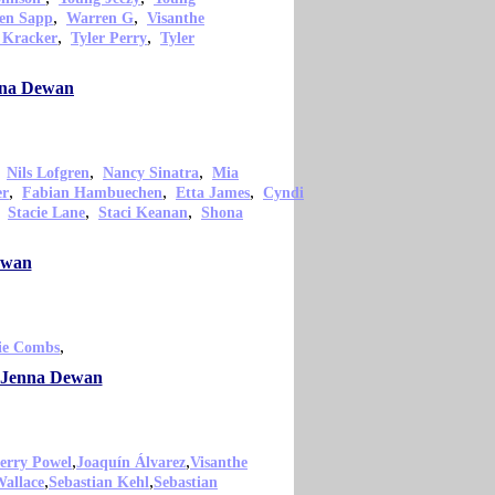
,
,
en Sapp
Warren G
Visanthe
,
,
 Kracker
Tyler Perry
Tyler
enna Dewan
,
,
,
Nils Lofgren
Nancy Sinatra
Mia
,
,
,
er
Fabian Hambuechen
Etta James
Cyndi
,
,
,
Stacie Lane
Staci Keanan
Shona
ewan
,
ie Combs
o Jenna Dewan
,
,
erry Powel
Joaquín Álvarez
Visanthe
,
,
Wallace
Sebastian Kehl
Sebastian