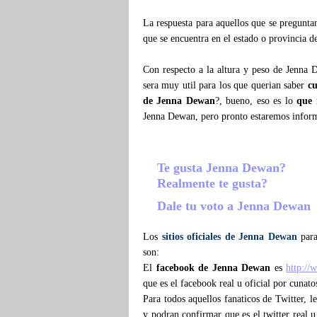
La respuesta para aquellos que se pregunt
que se encuentra en el estado o provincia d
Con respecto a la altura y peso de Jenna
sera muy util para los que querian saber
c
de Jenna Dewan
?, bueno, eso es lo
que
Jenna Dewan, pero pronto estaremos infor
Te gusta Jenna Dewan?
Realmente te gusta?
Dale tu voto a Jenna Dewan
Los
sitios oficiales de Jenna Dewan
para
son:
El
facebook de Jenna Dewan
es
http:/
que es el facebook real u oficial por cunat
Para todos aquellos fanaticos de Twitter, 
y podran confirmar que es el twitter real u