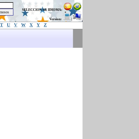
SELECCIONAR IDIOMA:
Version:
|
T
U
V
W
X
Y
Z