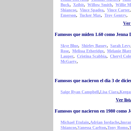
,
,
,
Buck
Xzibit
Willow Smith
Willie M
,
,
Shiancoe
Vince Spadea
Vince Carter
,
,
,
Emerson
Tucker Max
Troy Gentry
Ver
Famosos que miden 1.60 como Jenna
,
,
Skye Blue
Shirley Bassey
Sarah Levy
,
,
Rose
Melissa Etheridge
Melanie Blatt
,
,
Lauper
Cristina Scabbia
Cheryl Cole
,
McGarty
Famosos que nacieron el dia 3 de di
,
,
Saige Ryan Campbell
Lisa Ciara
Keega
Ver lis
Famosos que nacieron en 1980 como 
,
,
Michael Etulain
Adrian Iordache
Imra
,
,
,
Shiancoe
Vanessa Carlton
Tony Romo
T