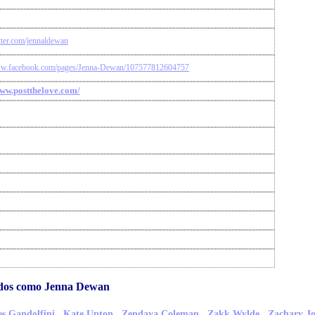
itter.com/jennaldewan
ww.facebook.com/pages/Jenna-Dewan/107577812604757
www.postthelove.com/
idos como Jenna Dewan
,
,
,
,
s Gandolfini
Kate Upton
Zendaya Coleman
Zakk Wylde
Zachary J