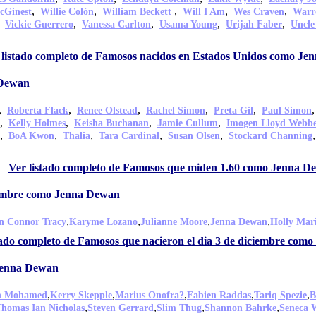
,
,
,
,
,
cGinest
Willie Colón
William Beckett
Will I Am
Wes Craven
Warr
,
,
,
,
,
Vickie Guerrero
Vanessa Carlton
Usama Young
Urijah Faber
Uncle
 listado completo de Famosos nacidos en Estados Unidos como J
 Dewan
,
,
,
,
,
Roberta Flack
Renee Olstead
Rachel Simon
Preta Gil
Paul Simon
,
,
,
,
Kelly Holmes
Keisha Buchanan
Jamie Cullum
Imogen Lloyd Webb
,
,
,
,
,
BoA Kwon
Thalia
Tara Cardinal
Susan Olsen
Stockard Channing
Ver listado completo de Famosos que miden 1.60 como Jenna D
ciembre como Jenna Dewan
,
,
,
,
n Connor Tracy
Karyme Lozano
Julianne Moore
Jenna Dewan
Holly Mar
tado completo de Famosos que nacieron el dia 3 de diciembre com
Jenna Dewan
,
,
,
,
,
n Mohamed
Kerry Skepple
Marius Onofra?
Fabien Raddas
Tariq Spezie
B
,
,
,
,
homas Ian Nicholas
Steven Gerrard
Slim Thug
Shannon Bahrke
Seneca 