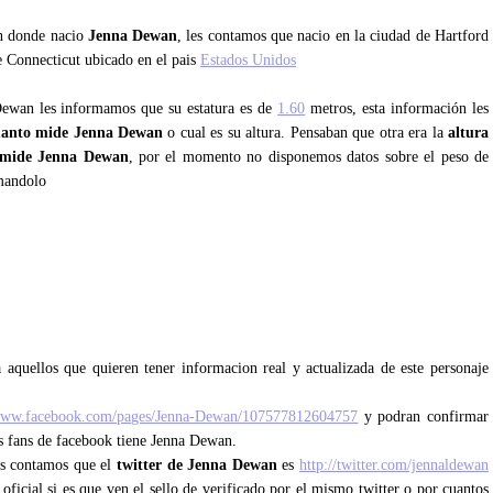
an donde nacio
Jenna Dewan
, les contamos que nacio en la ciudad de Hartford
e Connecticut ubicado en el pais
Estados Unidos
 Dewan les informamos que su estatura es de
1.60
metros, esta información les
uanto mide Jenna Dewan
o cual es su altura. Pensaban que otra era la
altura
 mide Jenna Dewan
, por el momento no disponemos datos sobre el peso de
mandolo
 aquellos que quieren tener informacion real y actualizada de este personaje
/www.facebook.com/pages/Jenna-Dewan/107577812604757
y podran confirmar
os fans de facebook tiene Jenna Dewan.
les contamos que el
twitter de Jenna Dewan
es
http://twitter.com/jennaldewan
 oficial si es que ven el sello de verificado por el mismo twitter o por cuantos