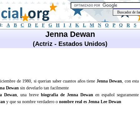
l:
A
B
C
D
E
F
G
H
I
J
K
L
M
N
O
P
Q
R
S
Jenna Dewan
(Actriz - Estados Unidos)
iciembre de 1980, si querian saber cuantos años tiene
Jenna Dewan
, con esta
nna Dewan
sin develarlo tan facilmente
na Dewan
, una breve
biografia de Jenna Dewan
en español seguramente
wan
y que su nombre verdadero o
nombre real es Jenna Lee Dewan