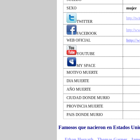
mujer
SEXO
http://tw
TWITTER
http://w
FACEBOOK
http://
WEB OFICIAL
YOUTUBE
MY SPACE
MOTIVO MUERTE
DIA MUERTE
AÑO MUERTE
CIUDAD DONDE MURIO
PROVINCIA MUERTE
PAIS DONDE MURIO
Famosos que nacieron en Estados Un
,
,
Ethan Horvath
Thomas Garner
Jame