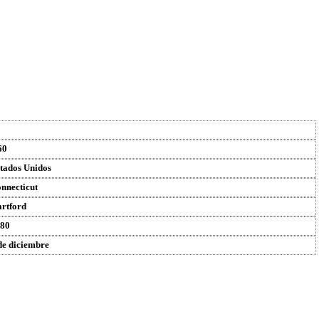
60
tados Unidos
nnecticut
rtford
80
de diciembre