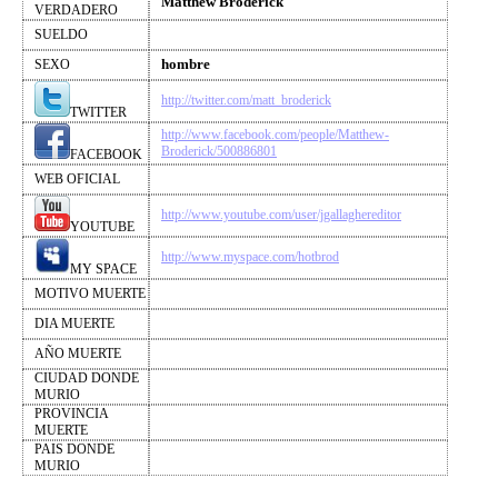
Matthew Broderick
VERDADERO
SUELDO
hombre
SEXO
http://twitter.com/matt_broderick
TWITTER
http://www.facebook.com/people/Matthew-
Broderick/500886801
FACEBOOK
WEB OFICIAL
http://www.youtube.com/user/jgallaghereditor
YOUTUBE
http://www.myspace.com/hotbrod
MY SPACE
MOTIVO MUERTE
DIA MUERTE
AÑO MUERTE
CIUDAD DONDE
MURIO
PROVINCIA
MUERTE
PAIS DONDE
MURIO