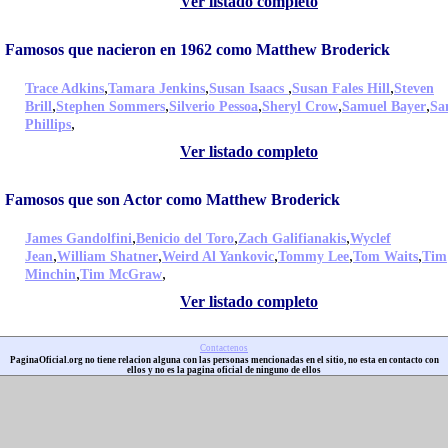
Ver listado completo
Famosos que nacieron en 1962 como Matthew Broderick
,
,
,
,
Trace Adkins
Tamara Jenkins
Susan Isaacs
Susan Fales Hill
Steven
,
,
,
,
,
Brill
Stephen Sommers
Silverio Pessoa
Sheryl Crow
Samuel Bayer
Sa
,
Phillips
Ver listado completo
Famosos que son Actor como Matthew Broderick
,
,
,
James Gandolfini
Benicio del Toro
Zach Galifianakis
Wyclef
,
,
,
,
,
Jean
William Shatner
Weird Al Yankovic
Tommy Lee
Tom Waits
Tim
,
,
Minchin
Tim McGraw
Ver listado completo
Contactenos
PaginaOficial.org no tiene relacion alguna con las personas mencionadas en el sitio, no esta en contacto con
ellos y no es la pagina oficial de ninguno de ellos