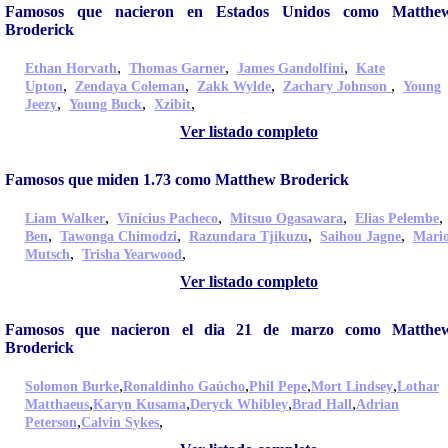
Famosos que nacieron en Estados Unidos como Matthe
Broderick
,
,
,
Ethan Horvath
Thomas Garner
James Gandolfini
Kate
,
,
,
,
Upton
Zendaya Coleman
Zakk Wylde
Zachary Johnson
Young
,
,
,
Jeezy
Young Buck
Xzibit
Ver listado completo
Famosos que miden 1.73 como Matthew Broderick
,
,
,
Liam Walker
Vinícius Pacheco
Mitsuo Ogasawara
Elias Pelembe
,
,
,
,
Ben
Tawonga Chimodzi
Razundara Tjikuzu
Saihou Jagne
Mari
,
,
Mutsch
Trisha Yearwood
Ver listado completo
Famosos que nacieron el dia 21 de marzo como Matthe
Broderick
,
,
,
,
Solomon Burke
Ronaldinho Gaúcho
Phil Pepe
Mort Lindsey
Lothar
,
,
,
,
Matthaeus
Karyn Kusama
Deryck Whibley
Brad Hall
Adrian
,
,
Peterson
Calvin Sykes