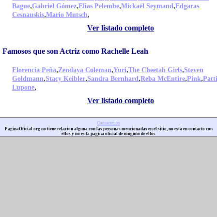
,
,
,
,
Bague
Gabriel Gómez
Elias Pelembe
Mickaël Seymand
Edgaras
,
,
Cesnauskis
Mario Mutsch
Ver listado completo
Famosos que son Actriz como Rachelle Leah
,
,
,
,
Florencia Peña
Zendaya Coleman
Yuri
The Cheetah Girls
Steven
,
,
,
,
,
Goldmann
Stacy Keibler
Sandra Bernhard
Reba McEntire
Pink
Patt
,
Lupone
Ver listado completo
Contactenos
PaginaOficial.org no tiene relacion alguna con las personas mencionadas en el sitio, no esta en contacto con
ellos y no es la pagina oficial de ninguno de ellos