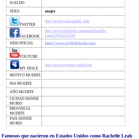
SUELDO
mujer
SEXO
http://twitter.com/rachelle_leah
TWITTER
http://www.facebook.com/pages/Rachelle-
Leah/270653155243
FACEBOOK
http://www.rachelleleah.com/
WEB OFICIAL
YOUTUBE
http://www.myspace.com/ufcgrl
MY SPACE
MOTIVO MUERTE
DIA MUERTE
AÑO MUERTE
CIUDAD DONDE
MURIO
PROVINCIA
MUERTE
PAIS DONDE
MURIO
Famosos que nacieron en Estados Unidos como Rachelle Leah