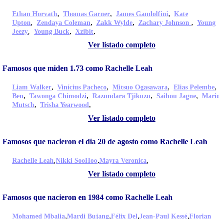
,
,
,
Ethan Horvath
Thomas Garner
James Gandolfini
Kate
,
,
,
,
Upton
Zendaya Coleman
Zakk Wylde
Zachary Johnson
Young
,
,
,
Jeezy
Young Buck
Xzibit
Ver listado completo
Famosos que miden 1.73 como Rachelle Leah
,
,
,
Liam Walker
Vinícius Pacheco
Mitsuo Ogasawara
Elias Pelembe
,
,
,
,
Ben
Tawonga Chimodzi
Razundara Tjikuzu
Saihou Jagne
Mari
,
,
Mutsch
Trisha Yearwood
Ver listado completo
Famosos que nacieron el dia 20 de agosto como Rachelle Leah
,
,
,
Rachelle Leah
Nikki SooHoo
Mayra Veronica
Ver listado completo
Famosos que nacieron en 1984 como Rachelle Leah
,
,
,
,
Mohamed Mbalia
Mardi Bujang
Félix Del
Jean-Paul Kessé
Florian