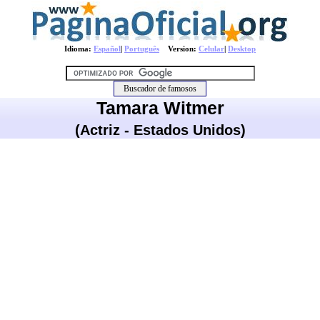
Idioma:
Español
|
Português
Version:
Celular
|
Desktop
Tamara Witmer
(Actriz - Estados Unidos)