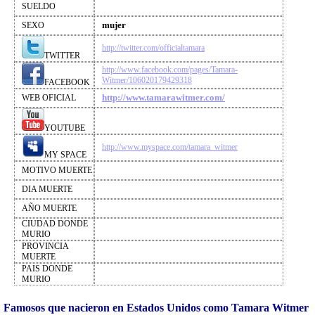
SUELDO
mujer
SEXO
http://twitter.com/officialtamara
TWITTER
http://www.facebook.com/pages/Tamara-
Witmer/106020179429318
FACEBOOK
http://www.tamarawitmer.com/
WEB OFICIAL
YOUTUBE
http://www.myspace.com/tamara_witmer
MY SPACE
MOTIVO MUERTE
DIA MUERTE
AÑO MUERTE
CIUDAD DONDE
MURIO
PROVINCIA
MUERTE
PAIS DONDE
MURIO
Famosos que nacieron en Estados Unidos como Tamara Witmer