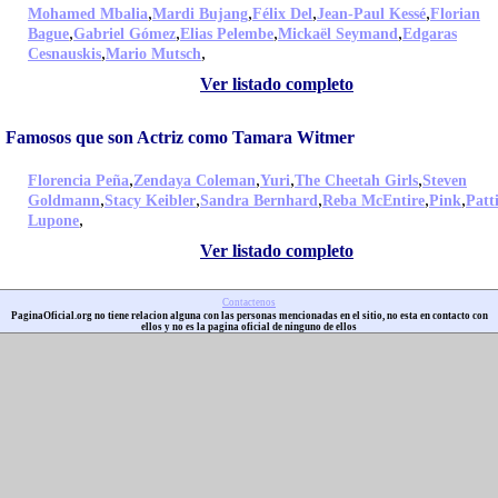
,
,
,
,
Mohamed Mbalia
Mardi Bujang
Félix Del
Jean-Paul Kessé
Florian
,
,
,
,
Bague
Gabriel Gómez
Elias Pelembe
Mickaël Seymand
Edgaras
,
,
Cesnauskis
Mario Mutsch
Ver listado completo
Famosos que son Actriz como Tamara Witmer
,
,
,
,
Florencia Peña
Zendaya Coleman
Yuri
The Cheetah Girls
Steven
,
,
,
,
,
Goldmann
Stacy Keibler
Sandra Bernhard
Reba McEntire
Pink
Patt
,
Lupone
Ver listado completo
Contactenos
PaginaOficial.org no tiene relacion alguna con las personas mencionadas en el sitio, no esta en contacto con
ellos y no es la pagina oficial de ninguno de ellos