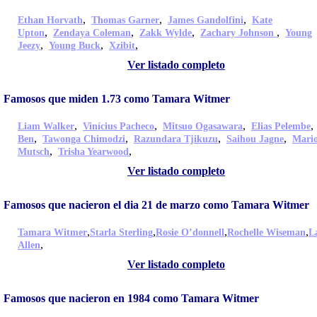
,
,
,
Ethan Horvath
Thomas Garner
James Gandolfini
Kate
,
,
,
,
Upton
Zendaya Coleman
Zakk Wylde
Zachary Johnson
Young
,
,
,
Jeezy
Young Buck
Xzibit
Ver listado completo
Famosos que miden 1.73 como Tamara Witmer
,
,
,
Liam Walker
Vinícius Pacheco
Mitsuo Ogasawara
Elias Pelembe
,
,
,
,
Ben
Tawonga Chimodzi
Razundara Tjikuzu
Saihou Jagne
Mari
,
,
Mutsch
Trisha Yearwood
Ver listado completo
Famosos que nacieron el dia 21 de marzo como Tamara Witmer
,
,
,
,
Tamara Witmer
Starla Sterling
Rosie O’donnell
Rochelle Wiseman
L
,
Allen
Ver listado completo
Famosos que nacieron en 1984 como Tamara Witmer