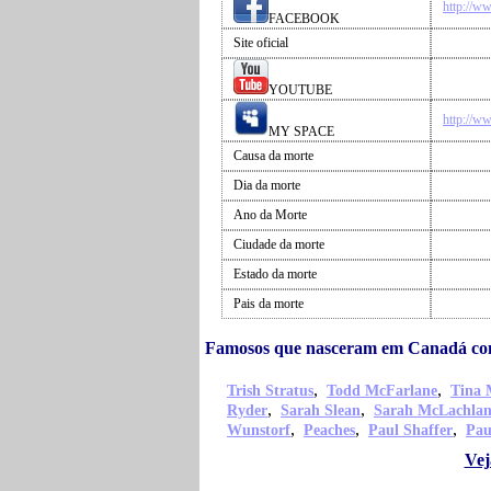
http://w
FACEBOOK
Site oficial
YOUTUBE
http://w
MY SPACE
Causa da morte
Dia da morte
Ano da Morte
Ciudade da morte
Estado da morte
Pais da morte
Famosos que nasceram em Canadá co
,
,
Trish Stratus
Todd McFarlane
Tina 
,
,
Ryder
Sarah Slean
Sarah McLachla
,
,
,
Wunstorf
Peaches
Paul Shaffer
Pau
Vej