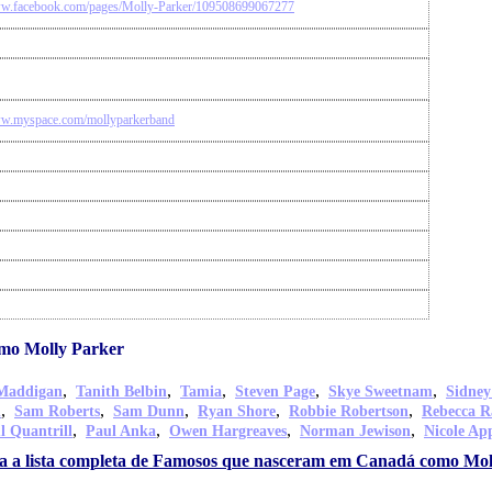
ww.facebook.com/pages/Molly-Parker/109508699067277
ww.myspace.com/mollyparkerband
mo Molly Parker
,
,
,
,
,
Maddigan
Tanith Belbin
Tamia
Steven Page
Skye Sweetnam
Sidney
,
,
,
,
,
n
Sam Roberts
Sam Dunn
Ryan Shore
Robbie Robertson
Rebecca R
,
,
,
,
l Quantrill
Paul Anka
Owen Hargreaves
Norman Jewison
Nicole Ap
a a lista completa de Famosos que nasceram em Canadá como Mol