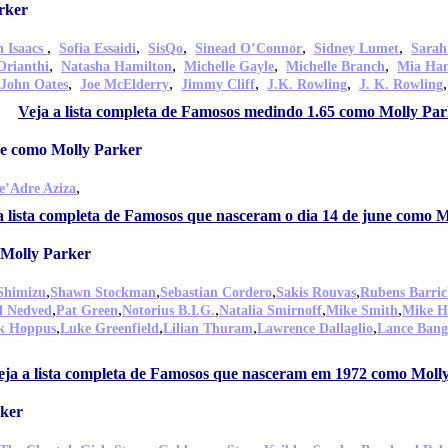
rker
,
,
,
,
,
n Isaacs
Sofia Essaidi
SisQo
Sinead O’Connor
Sidney Lumet
Sarah
,
,
,
,
Orianthi
Natasha Hamilton
Michelle Gayle
Michelle Branch
Mia H
,
,
,
,
John Oates
Joe McElderry
Jimmy Cliff
J.K. Rowling
J. K. Rowling
Veja a lista completa de Famosos medindo 1.65 como Molly Pa
ne como Molly Parker
,
e’Adre Aziza
a lista completa de Famosos que nasceram o dia 14 de june como 
Molly Parker
,
,
,
,
Shimizu
Shawn Stockman
Sebastian Cordero
Sakis Rouvas
Rubens Barric
,
,
,
,
,
l Nedved
Pat Green
Notorius B.I.G.
Natalia Smirnoff
Mike Smith
Mike Ho
,
,
,
,
k Hoppus
Luke Greenfield
Lilian Thuram
Lawrence Dallaglio
Lance Bang
eja a lista completa de Famosos que nasceram em 1972 como Moll
rker