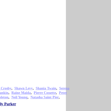
,
,
,
 Crosby
Shawn Levy
Shania Twain
Serena
,
,
,
ankin
Raine Maida
Pierre Cossette
Peter
,
,
,
pleton
Neil Young
Natasha Saint Pier
ly Parker