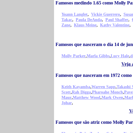
Famosos medindo 1.65 como Molly Pa
,
,
Yoann Langlet
Vickie Guerrero
Susa
,
,
,
Takac
Paula DeAnda
Paul Shaffer
,
,
,
Zane
Klaus Meine
Kathy Valentine
Famosos que nasceram o dia 14 de ju
,
,
,
Molly Parker
Marla Gibbs
Lucy Hale
d
Veja 
Famosos que nasceram em 1972 como 
,
,
Keith Kayamba
Warren Sapp
Takashi 
,
,
,
Scott
Rah Digga
Pharoahe Monch
Pave
,
,
,
Maur
Matthew Wood
Mark Owen
Mar
,
Johar
V
Famosos que são atriz como Molly Pa