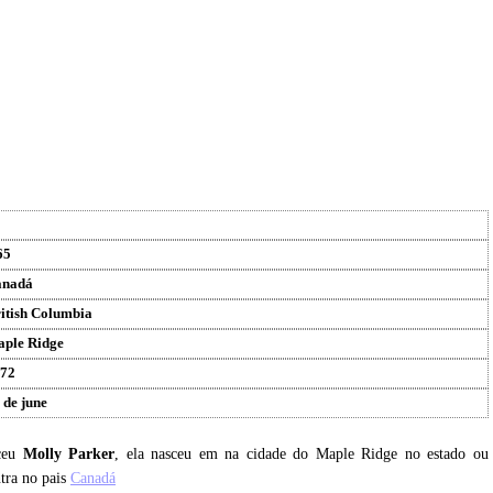
65
anadá
itish Columbia
ple Ridge
72
 de june
sceu
Molly Parker
, ela nasceu em na cidade do Maple Ridge no estado ou
tra no pais
Canadá