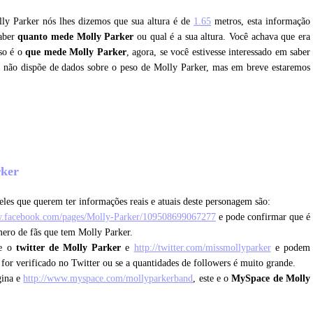
lly Parker nós lhes dizemos que sua altura é de
1.65
metros, esta informação
saber
quanto mede Molly Parker
ou qual é a sua altura. Você achava que era
so é o
que mede Molly Parker
, agora, se você estivesse interessado em saber
e não dispõe de dados sobre o peso de Molly Parker, mas em breve estaremos
?
rker
les que querem ter informações reais e atuais deste personagem são:
w.facebook.com/pages/Molly-Parker/109508699067277
e pode confirmar que é
mero de fãs que tem Molly Parker.
ue o
twitter de Molly Parker
e
http://twitter.com/missmollyparker
e podem
e for verificado no Twitter ou se a quantidades de followers é muito grande.
gina e
http://www.myspace.com/mollyparkerband
, este e o
MySpace de Molly