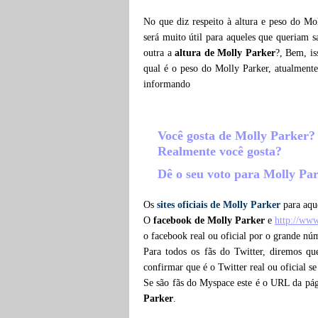
No que diz respeito à altura e peso do Mo
será muito útil para aqueles que queriam 
outra a
altura de Molly Parker
?, Bem, is
qual é o peso do Molly Parker, atualment
informando
Você gosta de Molly Parker
Realmente você gosta?
Dê o seu voto para Molly Pa
Os
sites oficiais de Molly Parker
para aque
O
facebook de Molly Parker
e
http://ww
o facebook real ou oficial por o grande nú
Para todos os fãs do Twitter, diremos q
confirmar que é o Twitter real ou oficial s
Se são fãs do Myspace este é o URL da pá
Parker
.