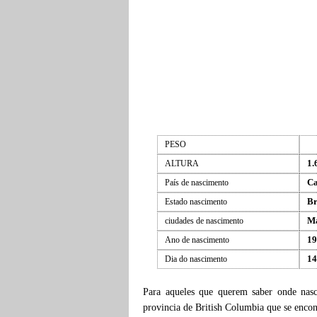
PESO
1.
ALTURA
C
País de nascimento
Br
Estado nascimento
Ma
ciudades de nascimento
19
Ano de nascimento
14
Dia do nascimento
Para aqueles que querem saber onde na
provincia de British Columbia que se encon