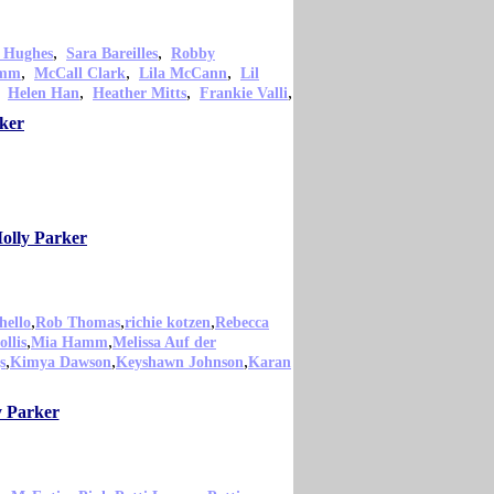
,
,
 Hughes
Sara Bareilles
Robby
,
,
,
amm
McCall Clark
Lila McCann
Lil
,
,
,
,
Helen Han
Heather Mitts
Frankie Valli
rker
Molly Parker
,
,
,
hello
Rob Thomas
richie kotzen
Rebecca
,
,
llis
Mia Hamm
Melissa Auf der
,
,
,
s
Kimya Dawson
Keyshawn Johnson
Karan
y Parker