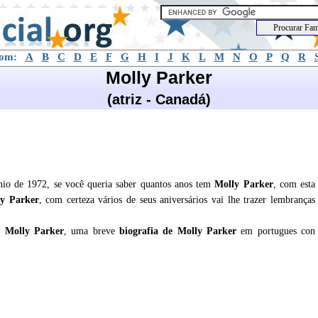
com:
A
B
C
D
E
F
G
H
I
J
K
L
M
N
O
P
Q
R
Molly Parker
(atriz - Canadá)
nio de 1972, se você queria saber quantos anos tem
Molly Parker
, com esta
y Parker
, com certeza vários de seus aniversários vai lhe trazer lembranças
re
Molly Parker
, uma breve
biografia de
Molly Parker
em portugues con