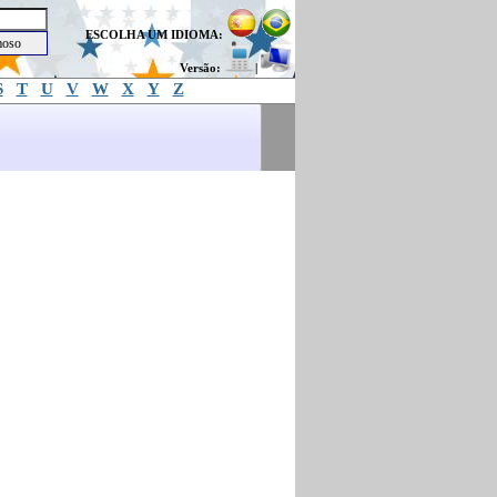
ESCOLHA UM IDIOMA:
Versão:
|
S
T
U
V
W
X
Y
Z