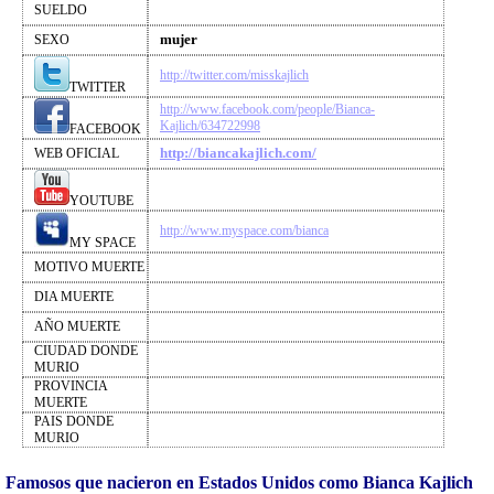
SUELDO
mujer
SEXO
http://twitter.com/misskajlich
TWITTER
http://www.facebook.com/people/Bianca-
Kajlich/634722998
FACEBOOK
http://biancakajlich.com/
WEB OFICIAL
YOUTUBE
http://www.myspace.com/bianca
MY SPACE
MOTIVO MUERTE
DIA MUERTE
AÑO MUERTE
CIUDAD DONDE
MURIO
PROVINCIA
MUERTE
PAIS DONDE
MURIO
Famosos que nacieron en Estados Unidos como Bianca Kajlich