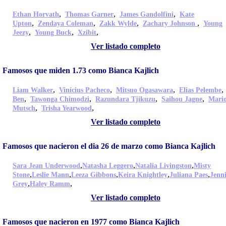
,
,
,
Ethan Horvath
Thomas Garner
James Gandolfini
Kate
,
,
,
,
Upton
Zendaya Coleman
Zakk Wylde
Zachary Johnson
Young
,
,
,
Jeezy
Young Buck
Xzibit
Ver listado completo
Famosos que miden 1.73 como Bianca Kajlich
,
,
,
Liam Walker
Vinícius Pacheco
Mitsuo Ogasawara
Elias Pelembe
,
,
,
,
Ben
Tawonga Chimodzi
Razundara Tjikuzu
Saihou Jagne
Mari
,
,
Mutsch
Trisha Yearwood
Ver listado completo
Famosos que nacieron el dia 26 de marzo como Bianca Kajlich
,
,
,
Sara Jean Underwood
Natasha Leggero
Natalia Livingston
Misty
,
,
,
,
,
Stone
Leslie Mann
Leeza Gibbons
Keira Knightley
Juliana Paes
Jenni
,
,
Grey
Haley Ramm
Ver listado completo
Famosos que nacieron en 1977 como Bianca Kajlich