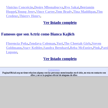
,
,
,
Vinícius Conceição
Desire Mbonabucya
Ryo Sakai
Benjamin
,
,
,
,
,
Huggel
Young Jeezy
Vince Carter
Tom Brady
Tina Maddigan
Tim
,
,
Credeur
Thierry Henry
Ver listado completo
Famosos que son Actriz como Bianca Kajlich
,
,
,
,
Florencia Peña
Zendaya Coleman
Yuri
The Cheetah Girls
Steven
,
,
,
,
,
Goldmann
Stacy Keibler
Sandra Bernhard
Reba McEntire
Pink
Patt
,
Lupone
Ver listado completo
Contactenos
PaginaOficial.org no tiene relacion alguna con las personas mencionadas en el sitio, no esta en contacto con
ellos y no es la pagina oficial de ninguno de ellos