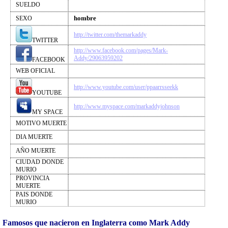
SUELDO
hombre
SEXO
http://twitter.com/themarkaddy
TWITTER
http://www.facebook.com/pages/Mark-
Addy/29063959202
FACEBOOK
WEB OFICIAL
http://www.youtube.com/user/ppaarrsseekk
YOUTUBE
http://www.myspace.com/markaddyjohnson
MY SPACE
MOTIVO MUERTE
DIA MUERTE
AÑO MUERTE
CIUDAD DONDE
MURIO
PROVINCIA
MUERTE
PAIS DONDE
MURIO
Famosos que nacieron en Inglaterra como Mark Addy