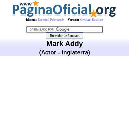
Idioma:
Español
|
Português
Version:
Celular
|
Desktop
Mark Addy
(Actor - Inglaterra)