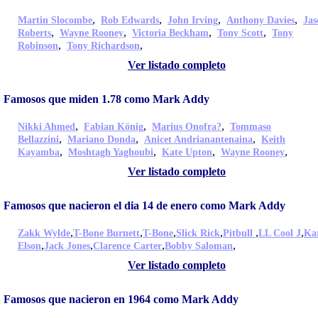
,
,
,
,
Martin Slocombe
Rob Edwards
John Irving
Anthony Davies
Jas
,
,
,
,
Roberts
Wayne Rooney
Victoria Beckham
Tony Scott
Tony
,
,
Robinson
Tony Richardson
Ver listado completo
Famosos que miden 1.78 como Mark Addy
,
,
,
Nikki Ahmed
Fabian König
Marius Onofra?
Tommaso
,
,
,
Bellazzini
Mariano Donda
Anicet Andrianantenaina
Keith
,
,
,
,
Kayamba
Moshtagh Yaghoubi
Kate Upton
Wayne Rooney
Ver listado completo
Famosos que nacieron el dia 14 de enero como Mark Addy
,
,
,
,
,
,
Zakk Wylde
T-Bone Burnett
T-Bone
Slick Rick
Pitbull
LL Cool J
Ka
,
,
,
,
Elson
Jack Jones
Clarence Carter
Bobby Saloman
Ver listado completo
Famosos que nacieron en 1964 como Mark Addy