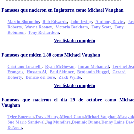
Famosos que nacieron en Inglaterra como Michael Vaughan
,
,
,
,
Martin Slocombe
Rob Edwards
John Irving
Anthony Davies
Jas
,
,
,
,
Roberts
Wayne Rooney
Victoria Beckham
Tony Scott
Tony
,
,
Robinson
Tony Richardson
Ver listado completo
Famosos que miden 1.88 como Michael Vaughan
,
,
,
Cristiano Lucarelli
Ryan McGowan
Imran Mohamed
Lecsinel Je
,
,
,
,
François
Hussam Al
Paul Skinner
Benjamin Huggel
Gerard
,
,
,
Doherty
Benicio del Toro
Zakk Wylde
Ver listado completo
Famosos que nacieron el dia 29 de octubre como Michae
Vaughan
,
,
,
,
Tyler Emerson
Travis Henry
Miguel Cotto
Michael Vaughan
Masayuk
,
,
,
,
,
Suo
Mario Sandoval
Jag Mundhra
Dominic Dunne
Denny Laine
Daw
,
DeNoon