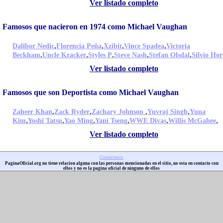
Ver listado completo
Famosos que nacieron en 1974 como Michael Vaughan
,
,
,
,
Dalibor Nedic
Florencia Peña
Xzibit
Vince Spadea
Victoria
,
,
,
,
,
Beckham
Uncle Kracker
Styles P
Steve Nash
Stefan Olsdal
Silvio Hor
Ver listado completo
Famosos que son Deportista como Michael Vaughan
,
,
,
,
Zaheer Khan
Zack Ryder
Zachary Johnson
Yuvraj Singh
Yuna
,
,
,
,
,
,
Kim
Yoshi Tatsu
Yao Ming
Yani Tseng
WWE Divas
Willis McGahee
Ver listado completo
Contactenos
PaginaOficial.org no tiene relacion alguna con las personas mencionadas en el sitio, no esta en contacto con
ellos y no es la pagina oficial de ninguno de ellos