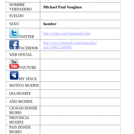
NOMBRE
Michael Paul Vaughan
VERDADERO
SUELDO
hombre
SEXO
http://twitter.com/VaughanCricket
TWITTER
http://www.facebook.com/group.php?
gid=109622148996
FACEBOOK
WEB OFICIAL
YOUTUBE
MY SPACE
MOTIVO MUERTE
DIA MUERTE
AÑO MUERTE
CIUDAD DONDE
MURIO
PROVINCIA
MUERTE
PAIS DONDE
MURIO