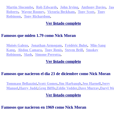
,
,
,
,
Martin Slocombe
Rob Edwards
John Irving
Anthony Davies
Jas
,
,
,
,
Roberts
Wayne Rooney
Victoria Beckham
Tony Scott
Tony
,
,
Robinson
Tony Richardson
Ver listado completo
Famosos que miden 1.79 como Nick Moran
,
,
,
Moisés Galezo
Jonathan Armogam
Frédéric Bulot
Min-Sang
,
,
,
,
Kang
Abdou Camara
Tony Renis
Steven Brill
Smokey
,
,
,
Robinson
Slash
Simone Perrotta
Ver listado completo
Famosos que nacieron el dia 23 de diciembre como Nick Moran
,
,
,
,
Tommaso Bellazzini
Scott Gomez
Jim Harbaugh
Jess Harnell
Jerry
,
,
,
,
,
Manuel
Harry Judd
Greg Biffle
Eddie Vedder
Dave Murray
Daryl W
Ver listado completo
Famosos que nacieron en 1969 como Nick Moran