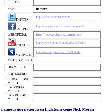
SUELDO
hombre
SEXO
http://twitter.com/nickamoran
TWITTER
http://www.facebook.com/nickmoran666
FACEBOOK
http://www.nickmoranmusic.net/
WEB OFICIAL
http://www.youtube.com/user/codeblacktv
YOUTUBE
http://www.myspace.com/552909548
MY SPACE
MOTIVO MUERTE
DIA MUERTE
AÑO MUERTE
CIUDAD DONDE
MURIO
PROVINCIA
MUERTE
PAIS DONDE
MURIO
Famosos que nacieron en Inglaterra como Nick Moran