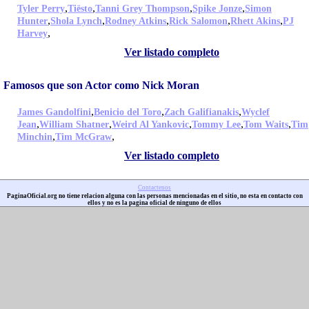
,
,
,
,
Tyler Perry
Tiësto
Tanni Grey Thompson
Spike Jonze
Simon
,
,
,
,
,
Hunter
Shola Lynch
Rodney Atkins
Rick Salomon
Rhett Akins
PJ
,
Harvey
Ver listado completo
Famosos que son Actor como Nick Moran
,
,
,
James Gandolfini
Benicio del Toro
Zach Galifianakis
Wyclef
,
,
,
,
,
Jean
William Shatner
Weird Al Yankovic
Tommy Lee
Tom Waits
Tim
,
,
Minchin
Tim McGraw
Ver listado completo
Contactenos
PaginaOficial.org no tiene relacion alguna con las personas mencionadas en el sitio, no esta en contacto con
ellos y no es la pagina oficial de ninguno de ellos