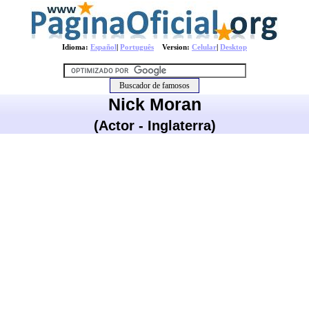
Idioma:
Español
|
Português
Version:
Celular
|
Desktop
Nick Moran
(Actor - Inglaterra)