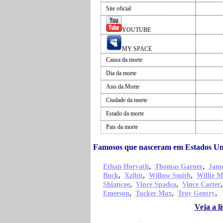
Site oficial
YOUTUBE
MY SPACE
Causa da morte
Dia da morte
Ano da Morte
Ciudade da morte
Estado da morte
Pais da morte
Famosos que nasceram em Estados Un
,
,
Ethan Horvath
Thomas Garner
Jame
,
,
,
Buck
Xzibit
Willow Smith
Willie M
,
,
Shiancoe
Vince Spadea
Vince Carter
,
,
,
Emerson
Tucker Max
Troy Gentry
Veja a 