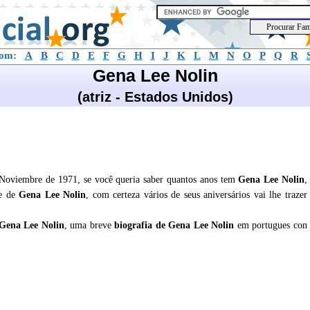
com:
A
B
C
D
E
F
G
H
I
J
K
L
M
N
O
P
Q
R
Gena Lee Nolin
(atriz - Estados Unidos)
Noviembre de 1971, se você queria saber quantos anos tem
Gena Lee Nolin
,
de de
Gena Lee Nolin
, com certeza vários de seus aniversários vai lhe trazer
Gena Lee Nolin
, uma breve
biografia de
Gena Lee Nolin
em portugues con