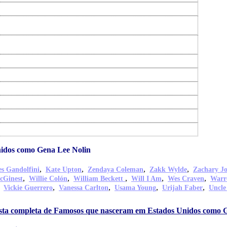
idos como Gena Lee Nolin
,
,
,
,
s Gandolfini
Kate Upton
Zendaya Coleman
Zakk Wylde
Zachary J
,
,
,
,
,
cGinest
Willie Colón
William Beckett
Will I Am
Wes Craven
Warr
,
,
,
,
,
Vickie Guerrero
Vanessa Carlton
Usama Young
Urijah Faber
Uncle
lista completa de Famosos que nasceram em Estados Unidos como 