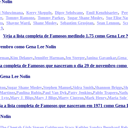
 Nolin
,
,
,
,
di Nduwimana
Kerry Skepple
Dipsy Selolwane
Emil Kenzhisariev
Per
,
,
,
,
er
Tommy Ramone
Tommy Parker
Sugar Shane Mosley
Sue Elise Na
,
,
,
,
,
ns
Shayne Ward
Shane Mosley
Sebastien Grosjean
Sean Lennon
Sc
,
 9
Veja a lista completa de Famosos medindo 1.75 como Gena Lee 
ovembro como Gena Lee Nolin
,
,
,
,
,
erman
Kim Delaney
Jennifer Harman
Jen Sterger
Janina Gavankar
Gena 
sta completa de Famosos que nasceram o dia 29 de novembro como
Gena Lee Nolin
,
,
,
,
,
ton
Sugar Shane Mosley
Stephen Manuel
Sidra Smith
Shannon Briggs
Sh
,
,
,
,
,
Martinez
Paulina Rubio
Paul Van Dyk
Patty Jenkins
Pablo Trapero
Nath
,
,
,
,
,
 Lyte
Mary J. Blige
Mary J Blige
Marty Cintron
Mark Henry
Maria Sole
ja a lista completa de Famosos que nasceram em 1971 como Gena 
 Nolin
,
,
,
,
The Cheetah Girls
Steven Goldmann
Stacy Keibler
Sandra Bernhard
Reb