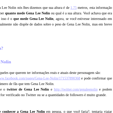
a Lee Nolin nós lhes dizemos que sua altura é de
1.75
metros, esta informação
aber
quanto mede Gena Lee Nolin
ou qual é a sua altura. Você achava que era
 isso é o
que mede Gena Lee Nolin
, agora, se você estivesse interessado em
tualmente não dispõe de dados sobre o peso de Gena Lee Nolin, mas em breve
in?
 Nolin
queles que querem ter informações reais e atuais deste personagem são:
www.facebook.com/pages/Gena-Lee-Nolin/171537890368
e pode confirmar que
número de fãs que tem Gena Lee Nolin.
que o
twitter de Gena Lee Nolin
e
http://twitter.com/genaleenolin
e podem
e for verificado no Twitter ou se a quantidades de followers é muito grande.
e conhecer a Gena Lee Nolin
em pessoa, o que você faria?, tentaria viajar