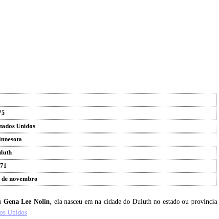
75
tados Unidos
nnesota
luth
71
 de novembro
eu
Gena Lee Nolin
, ela nasceu em na cidade do Duluth no estado ou provincia
os Unidos