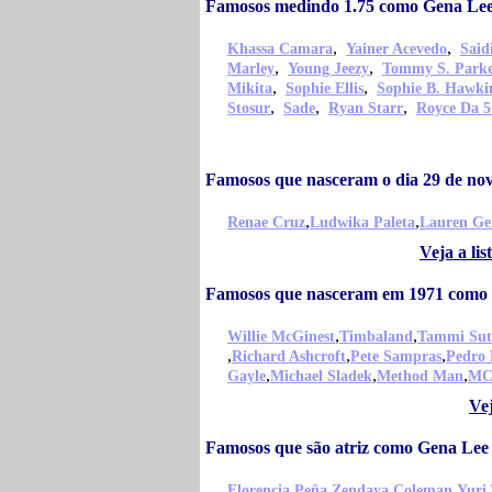
Famosos medindo 1.75 como Gena Lee
,
,
Khassa Camara
Yainer Acevedo
Sai
,
,
Marley
Young Jeezy
Tommy S. Park
,
,
Mikita
Sophie Ellis
Sophie B. Hawki
,
,
,
Stosur
Sade
Ryan Starr
Royce Da 5
Famosos que nasceram o dia 29 de n
,
,
Renae Cruz
Ludwika Paleta
Lauren G
Veja a li
Famosos que nasceram em 1971 como 
,
,
Willie McGinest
Timbaland
Tammi Sut
,
,
,
Richard Ashcroft
Pete Sampras
Pedro 
,
,
,
Gayle
Michael Sladek
Method Man
MC
Ve
Famosos que são atriz como Gena Lee
,
,
,
Florencia Peña
Zendaya Coleman
Yuri