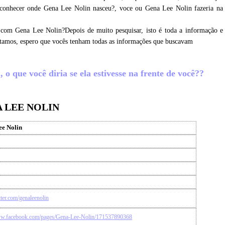
a conhecer onde Gena Lee Nolin nasceu?, voce ou Gena Lee Nolin fazeria na
 com Gena Lee Nolin?Depois de muito pesquisar, isto é toda a informação e
etamos, espero que vocês tenham todas as informações que buscavam
o que você diria se ela estivesse na frente de você??
A LEE NOLIN
e Nolin
itter.com/genaleenolin
ww.facebook.com/pages/Gena-Lee-Nolin/171537890368