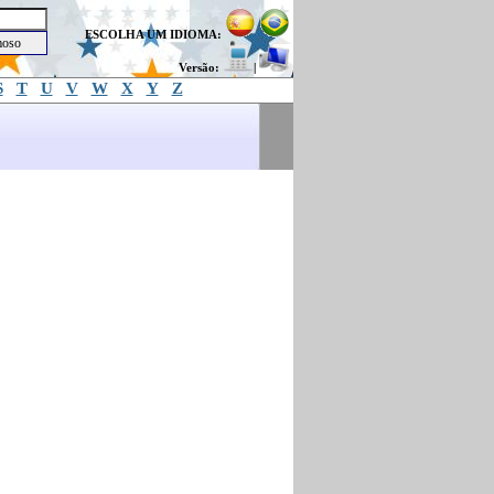
ESCOLHA UM IDIOMA:
Versão:
|
S
T
U
V
W
X
Y
Z