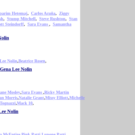
,
,
parim Hetemaj
Carlos Acuña
Ziggy
,
,
,
sh
Stump Mitchell
Steve Rushton
Stan
,
,
ott Steindorff
Sara Evans
Samantha
Nolin
,
,
Lee Nolin
Beatrice Rosen
 Gena Lee Nolin
,
,
ane Mosley
Sara Evans
Ricky Martin
,
,
,
an Morris
Natalie Grant
Missy Elliott
Michelle
,
,
 Tognazzi
Mack 10
Lee Nolin
,
,
,
a McEntire
Pink
Patti Lupone
Patti