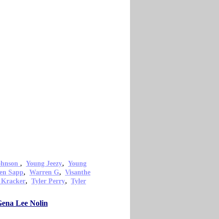
,
,
ohnson
Young Jeezy
Young
,
,
en Sapp
Warren G
Visanthe
,
,
 Kracker
Tyler Perry
Tyler
Gena Lee Nolin