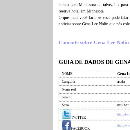
barato para Minnesota ou talvez lux par
reserva hotel em Minnesota
O que mais você faria se você pode falar
noticias sobre Gena Lee Nolin que nós col
Comente sobre Gena Lee Nolin , 
GUIA DE DADOS DE GEN
Gena Le
NOME
atriz
Categoria
Nome real
Salário
mulher
Sexo
http://tw
TWITTER
http://w
FACEBOOK