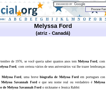
com:
A
B
C
D
E
F
G
H
I
J
K
L
M
N
O
P
Q
R
Melyssa Ford
(atriz - Canadá)
viembre de 1976, se você queria saber quantos anos tem
Melyssa Ford
, com
elyssa Ford
, com certeza vários de seus aniversários vai lhe trazer lembranças
re
Melyssa Ford
, uma breve
biografia de
Melyssa Ford
em portugues con
o Melyssa Savannah Ford
e que seu nome real ou verdadeiro é
Melyssa
do de Melyssa Savannah Ford
o nickname e Jessica Rabbit