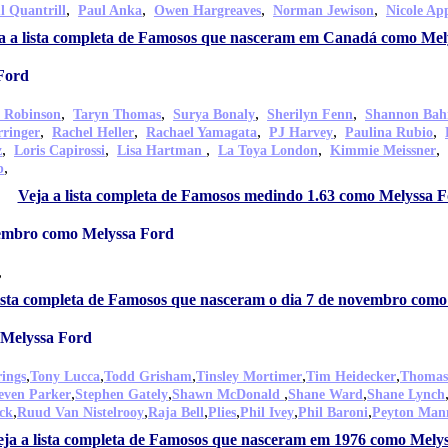
,
,
,
,
l Quantrill
Paul Anka
Owen Hargreaves
Norman Jewison
Nicole Ap
a a lista completa de Famosos que nasceram em Canadá como Mel
Ford
,
,
,
,
 Robinson
Taryn Thomas
Surya Bonaly
Sherilyn Fenn
Shannon Bah
,
,
,
,
,
rringer
Rachel Heller
Rachael Yamagata
PJ Harvey
Paulina Rubio
,
,
,
,
,
z
Loris Capirossi
Lisa Hartman
La Toya London
Kimmie Meissner
,
p
Veja a lista completa de Famosos medindo 1.63 como Melyssa 
vembro como Melyssa Ford
,
lista completa de Famosos que nasceram o dia 7 de novembro com
Melyssa Ford
,
,
,
,
,
rings
Tony Lucca
Todd Grisham
Tinsley Mortimer
Tim Heidecker
Thomas
,
,
,
,
even Parker
Stephen Gately
Shawn McDonald
Shane Ward
Shane Lynch
,
,
,
,
,
,
ck
Ruud Van Nistelrooy
Raja Bell
Plies
Phil Ivey
Phil Baroni
Peyton Man
eja a lista completa de Famosos que nasceram em 1976 como Mely