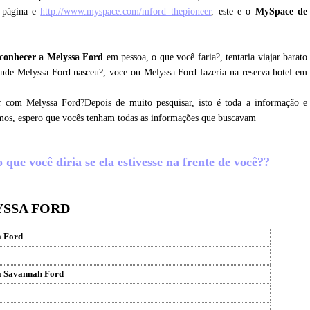
 página e
http://www.myspace.com/mford_thepioneer
, este e o
MySpace de
conhecer a Melyssa Ford
em pessoa, o que você faria?, tentaria viajar barato
onde Melyssa Ford nasceu?, voce ou Melyssa Ford fazeria na reserva hotel em
r com Melyssa Ford?Depois de muito pesquisar, isto é toda a informação e
amos, espero que vocês tenham todas as informações que buscavam
que você diria se ela estivesse na frente de você??
YSSA FORD
a Ford
a Savannah Ford