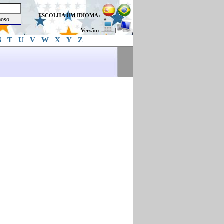
ESCOLHA UM IDIOMA:
Versão:
|
S
T
U
V
W
X
Y
Z