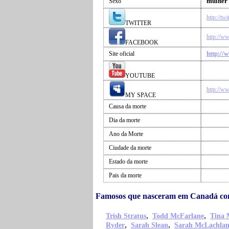
mulher
Sexo
http://tw
TWITTER
http://w
FACEBOOK
http://
Site oficial
YOUTUBE
http://w
MY SPACE
Causa da morte
Dia da morte
Ano da Morte
Ciudade da morte
Estado da morte
Pais da morte
Famosos que nasceram em Canadá co
,
,
Trish Stratus
Todd McFarlane
Tina 
,
,
Ryder
Sarah Slean
Sarah McLachla