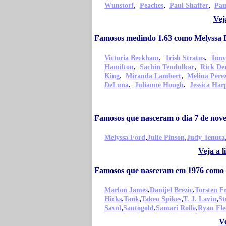
,
,
,
Wunstorf
Peaches
Paul Shaffer
Pau
Vej
Famosos medindo 1.63 como Melyssa 
,
,
Victoria Beckham
Trish Stratus
Tony
,
,
Hamilton
Sachin Tendulkar
Rick De
,
,
King
Miranda Lambert
Melina Pere
,
,
DeLuna
Julianne Hough
Jessica Har
Famosos que nasceram o dia 7 de no
,
,
Melyssa Ford
Julie Pinson
Judy Tenuta
Veja a 
Famosos que nasceram em 1976 como 
,
,
Marlon James
Danijel Brezic
Torsten F
,
,
,
,
Hicks
Tank
Takeo Spikes
T. J. Lavin
St
,
,
,
Savol
Santogold
Samari Rolle
Ryan Fle
V