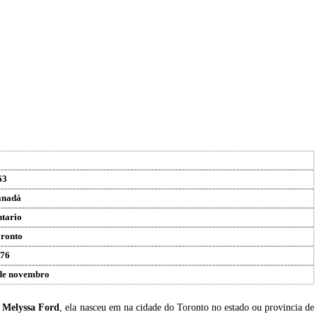
63
anadá
tario
ronto
76
de novembro
u
Melyssa Ford
, ela nasceu em na cidade do Toronto no estado ou provincia de