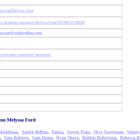
itter.com/Melyssa_Ford
ww.facebook.com/pages/Melyssa-Ford/105788762788058
www.melyssafordfan.com/
ww.myspace.com/mford_thepioneer
mo Melyssa Ford
,
,
,
,
,
Maddigan
Tanith Belbin
Tamia
Steven Page
Skye Sweetnam
Sidney
,
,
,
,
,
n
Sam Roberts
Sam Dunn
Ryan Shore
Robbie Robertson
Rebecca R