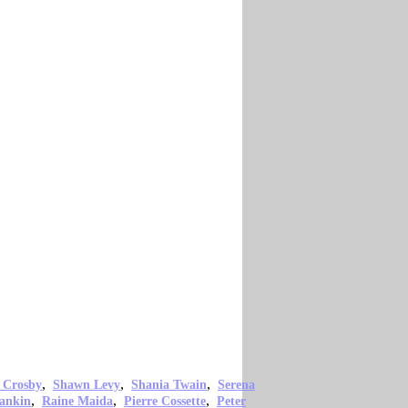
,
,
,
 Crosby
Shawn Levy
Shania Twain
Serena
,
,
,
ankin
Raine Maida
Pierre Cossette
Peter