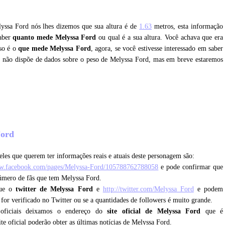
lyssa Ford nós lhes dizemos que sua altura é de
1.63
metros, esta informação
saber
quanto mede Melyssa Ford
ou qual é a sua altura. Você achava que era
so é o
que mede Melyssa Ford
, agora, se você estivesse interessado em saber
e não dispõe de dados sobre o peso de Melyssa Ford, mas em breve estaremos
?
Ford
les que querem ter informações reais e atuais deste personagem são:
ww.facebook.com/pages/Melyssa-Ford/105788762788058
e pode confirmar que
número de fãs que tem Melyssa Ford.
que o
twitter de Melyssa Ford
e
http://twitter.com/Melyssa_Ford
e podem
e for verificado no Twitter ou se a quantidades de followers é muito grande.
 oficiais deixamos o endereço do
site oficial de Melyssa Ford
que é
ite oficial poderão obter as últimas notícias de Melyssa Ford.