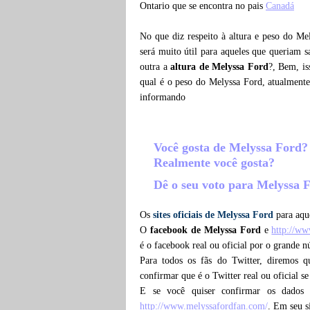
Ontario que se encontra no pais
Canadá
No que diz respeito à altura e peso do Me
será muito útil para aqueles que queriam 
outra a
altura de Melyssa Ford
?, Bem, is
qual é o peso do Melyssa Ford, atualment
informando
Você gosta de Melyssa Ford
Realmente você gosta?
Dê o seu voto para Melyssa 
Os
sites oficiais de Melyssa Ford
para aque
O
facebook de Melyssa Ford
e
http://w
é o facebook real ou oficial por o grande 
Para todos os fãs do Twitter, diremos 
confirmar que é o Twitter real ou oficial s
E se você quiser confirmar os dados
http://www.melyssafordfan.com/
. Em seu s