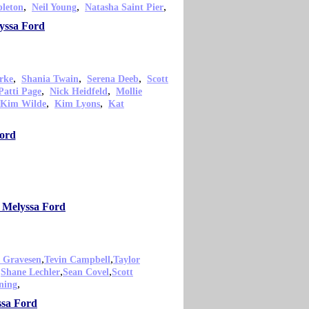
,
,
,
pleton
Neil Young
Natasha Saint Pier
yssa Ford
,
,
,
rke
Shania Twain
Serena Deeb
Scott
,
,
Patti Page
Nick Heidfeld
Mollie
,
,
Kim Wilde
Kim Lyons
Kat
Ford
o Melyssa Ford
,
,
 Gravesen
Tevin Campbell
Taylor
,
,
,
Shane Lechler
Sean Covel
Scott
,
ning
ssa Ford