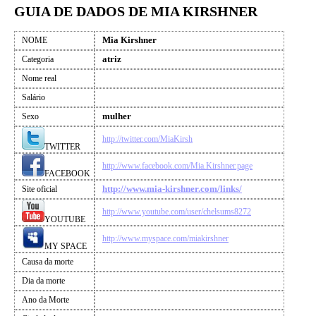
GUIA DE DADOS DE MIA KIRSHNER
Mia Kirshner
NOME
atriz
Categoria
Nome real
Salário
mulher
Sexo
http://twitter.com/MiaKirsh
TWITTER
http://www.facebook.com/Mia.Kirshner.page
FACEBOOK
http://www.mia-kirshner.com/links/
Site oficial
http://www.youtube.com/user/chelsums8272
YOUTUBE
http://www.myspace.com/miakirshner
MY SPACE
Causa da morte
Dia da morte
Ano da Morte