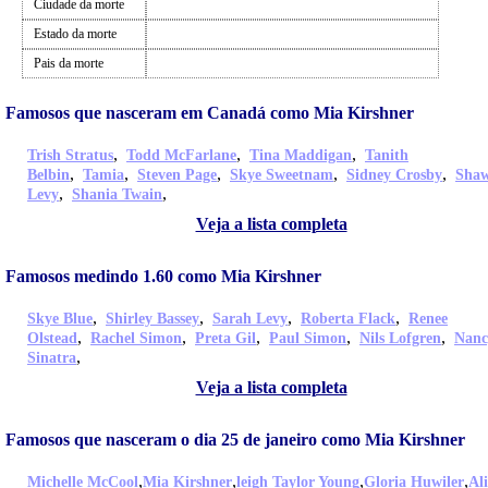
Ciudade da morte
Estado da morte
Pais da morte
Famosos que nasceram em Canadá como Mia Kirshner
,
,
,
Trish Stratus
Todd McFarlane
Tina Maddigan
Tanith
,
,
,
,
,
Belbin
Tamia
Steven Page
Skye Sweetnam
Sidney Crosby
Sha
,
,
Levy
Shania Twain
Veja a lista completa
Famosos medindo 1.60 como Mia Kirshner
,
,
,
,
Skye Blue
Shirley Bassey
Sarah Levy
Roberta Flack
Renee
,
,
,
,
,
Olstead
Rachel Simon
Preta Gil
Paul Simon
Nils Lofgren
Nanc
,
Sinatra
Veja a lista completa
Famosos que nasceram o dia 25 de janeiro como Mia Kirshner
,
,
,
,
Michelle McCool
Mia Kirshner
leigh Taylor Young
Gloria Huwiler
Ali