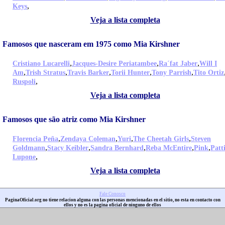
,
Keys
Veja a lista completa
Famosos que nasceram em 1975 como Mia Kirshner
,
,
,
Cristiano Lucarelli
Jacques-Desire Periatambee
Ra´fat Jaber
Will I
,
,
,
,
,
Am
Trish Stratus
Travis Barker
Torii Hunter
Tony Parrish
Tito Ortiz
,
Ruspoli
Veja a lista completa
Famosos que são atriz como Mia Kirshner
,
,
,
,
Florencia Peña
Zendaya Coleman
Yuri
The Cheetah Girls
Steven
,
,
,
,
,
Goldmann
Stacy Keibler
Sandra Bernhard
Reba McEntire
Pink
Patt
,
Lupone
Veja a lista completa
Fale Conosco
PaginaOficial.org no tiene relacion alguna con las personas mencionadas en el sitio, no esta en contacto con
ellos y no es la pagina oficial de ninguno de ellos