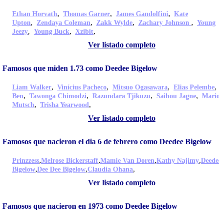
,
,
,
Ethan Horvath
Thomas Garner
James Gandolfini
Kate
,
,
,
,
Upton
Zendaya Coleman
Zakk Wylde
Zachary Johnson
Young
,
,
,
Jeezy
Young Buck
Xzibit
Ver listado completo
Famosos que miden 1.73 como Deedee Bigelow
,
,
,
Liam Walker
Vinícius Pacheco
Mitsuo Ogasawara
Elias Pelembe
,
,
,
,
Ben
Tawonga Chimodzi
Razundara Tjikuzu
Saihou Jagne
Mari
,
,
Mutsch
Trisha Yearwood
Ver listado completo
Famosos que nacieron el dia 6 de febrero como Deedee Bigelow
,
,
,
,
Prinzzess
Melrose Bickerstaff
Mamie Van Doren
Kathy Najimy
Deede
,
,
,
Bigelow
Dee Dee Bigelow
Claudia Ohana
Ver listado completo
Famosos que nacieron en 1973 como Deedee Bigelow