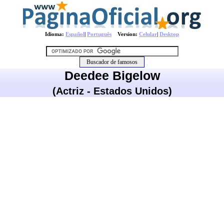
Idioma:
Español
|
Português
Version:
Celular
|
Desktop
Deedee Bigelow
(Actriz - Estados Unidos)