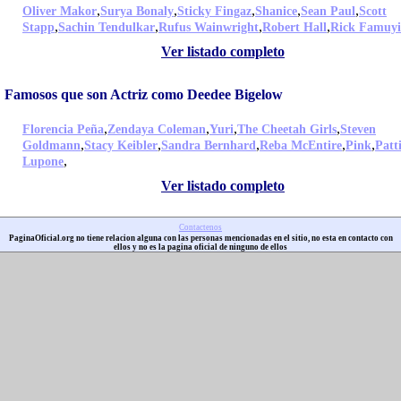
,
,
,
,
,
Oliver Makor
Surya Bonaly
Sticky Fingaz
Shanice
Sean Paul
Scott
,
,
,
,
Stapp
Sachin Tendulkar
Rufus Wainwright
Robert Hall
Rick Famuy
Ver listado completo
Famosos que son Actriz como Deedee Bigelow
,
,
,
,
Florencia Peña
Zendaya Coleman
Yuri
The Cheetah Girls
Steven
,
,
,
,
,
Goldmann
Stacy Keibler
Sandra Bernhard
Reba McEntire
Pink
Patt
,
Lupone
Ver listado completo
Contactenos
PaginaOficial.org no tiene relacion alguna con las personas mencionadas en el sitio, no esta en contacto con
ellos y no es la pagina oficial de ninguno de ellos