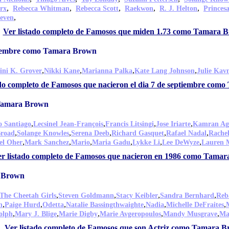
,
,
,
,
,
rx
Rebecca Whitman
Rebecca Scott
Raekwon
R. J. Helton
Princes
,
even
Ver listado completo de Famosos que miden 1.73 como Tamara 
ptiembre como Tamara Brown
,
,
,
,
ini K. Grover
Nikki Kane
Marianna Palka
Kate Lang Johnson
Julie Kav
ado completo de Famosos que nacieron el dia 7 de septiembre co
 Tamara Brown
,
,
,
,
o Santiago
Lecsinel Jean-François
Francis Litsingi
Jose Iriarte
Kamran Ag
,
,
,
,
,
Broad
Solange Knowles
Serena Deeb
Richard Gasquet
Rafael Nadal
Rache
,
,
,
,
,
,
el Oher
Mark Sanchez
Mario
Maria Gadu
Lykke Li
Lee DeWyze
Lauren 
r listado completo de Famosos que nacieron en 1986 como Tama
a Brown
,
,
,
,
The Cheetah Girls
Steven Goldmann
Stacy Keibler
Sandra Bernhard
Reb
,
,
,
,
,
,
n
Paige Hurd
Odetta
Natalie Bassingthwaighte
Nadia
Michelle DeFraites
,
,
,
,
,
olph
Mary J. Blige
Marie Digby
Marie Avgeropoulos
Mandy Musgrave
Ma
Ver listado completo de Famosos que son Actriz como Tamara 