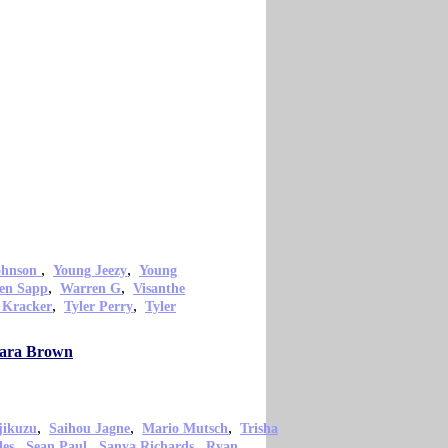
,
,
ohnson
Young Jeezy
Young
,
,
en Sapp
Warren G
Visanthe
,
,
 Kracker
Tyler Perry
Tyler
mara Brown
,
,
,
jikuzu
Saihou Jagne
Mario Mutsch
Trisha
,
,
,
les
Sean Paul
Sanya Richards
Ryan