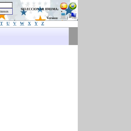
SELECCIONAR IDIOMA:
Version:
|
T
U
V
W
X
Y
Z