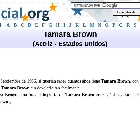
l:
A
B
C
D
E
F
G
H
I
J
K
L
M
N
O
P
Q
R
S
Tamara Brown
(Actriz - Estados Unidos)
 Septiembre de 1986, si querian saber cuantos años tiene
Tamara Brown
, con
e
Tamara Brown
sin develarlo tan facilmente
ra Brown
, una breve
biografia de Tamara Brown
en español seguramente
rown
y