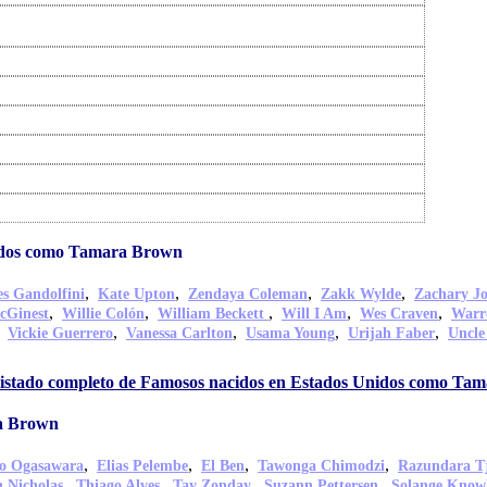
idos como Tamara Brown
,
,
,
,
s Gandolfini
Kate Upton
Zendaya Coleman
Zakk Wylde
Zachary J
,
,
,
,
,
cGinest
Willie Colón
William Beckett
Will I Am
Wes Craven
Warr
,
,
,
,
,
Vickie Guerrero
Vanessa Carlton
Usama Young
Urijah Faber
Uncle
listado completo de Famosos nacidos en Estados Unidos como Ta
a Brown
,
,
,
,
o Ogasawara
Elias Pelembe
El Ben
Tawonga Chimodzi
Razundara T
,
,
,
,
 Nicholas
Thiago Alves
Tay Zonday
Suzann Pettersen
Solange Know