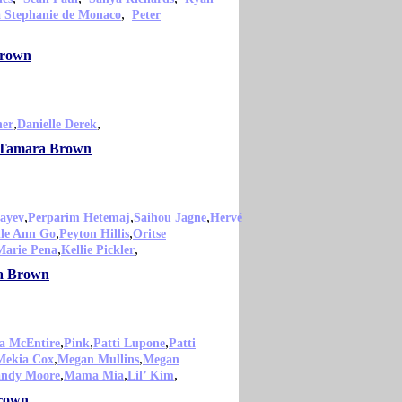
,
a Stephanie de Monaco
Peter
Brown
,
,
ner
Danielle Derek
mo Tamara Brown
,
,
,
ayev
Perparim Hetemaj
Saihou Jagne
Hervé
,
,
lle Ann Go
Peyton Hillis
Oritse
,
,
Marie Pena
Kellie Pickler
ra Brown
,
,
,
a McEntire
Pink
Patti Lupone
Patti
,
,
Mekia Cox
Megan Mullins
Megan
,
,
,
ndy Moore
Mama Mia
Lil’ Kim
Brown