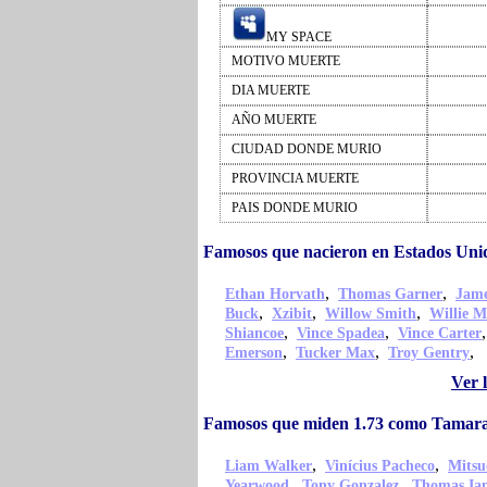
MY SPACE
MOTIVO MUERTE
DIA MUERTE
AÑO MUERTE
CIUDAD DONDE MURIO
PROVINCIA MUERTE
PAIS DONDE MURIO
Famosos que nacieron en Estados Un
,
,
Ethan Horvath
Thomas Garner
Jame
,
,
,
Buck
Xzibit
Willow Smith
Willie M
,
,
Shiancoe
Vince Spadea
Vince Carter
,
,
,
Emerson
Tucker Max
Troy Gentry
Ver 
Famosos que miden 1.73 como Tamar
,
,
Liam Walker
Vinícius Pacheco
Mitsu
,
,
Yearwood
Tony Gonzalez
Thomas Ian