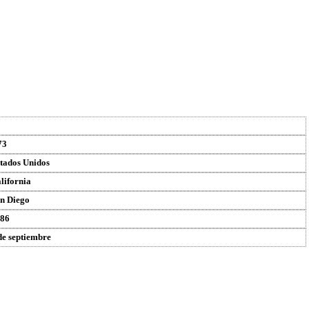
73
tados Unidos
lifornia
n Diego
86
de septiembre