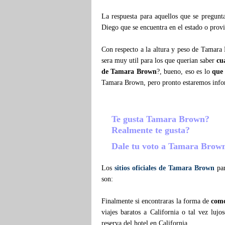
La respuesta para aquellos que se pregun
Diego que se encuentra en el estado o provi
Con respecto a la altura y peso de Tamara
sera muy util para los que querian saber
cu
de Tamara Brown
?, bueno, eso es lo
que
Tamara Brown, pero pronto estaremos inf
Te gusta Tamara Brown?
Realmente te gusta?
Dale tu voto a Tamara Bro
Los
sitios oficiales de Tamara Brown
par
son:
Finalmente si encontraras la forma de
com
viajes baratos a California o tal vez l
reserva del hotel en California