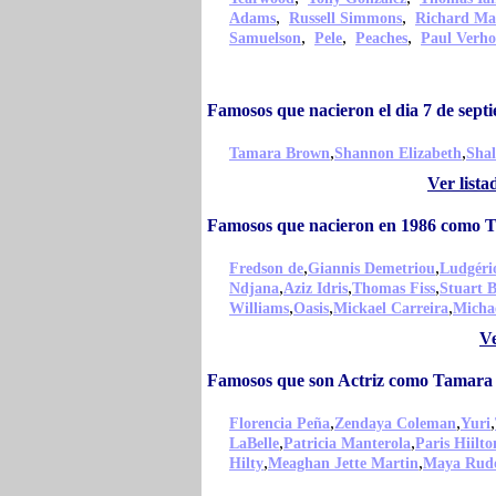
,
,
Adams
Russell Simmons
Richard Ma
,
,
,
Samuelson
Pele
Peaches
Paul Verho
Famosos que nacieron el dia 7 de se
,
,
Tamara Brown
Shannon Elizabeth
Shal
Ver list
Famosos que nacieron en 1986 como
,
,
Fredson de
Giannis Demetriou
Ludgéri
,
,
,
Ndjana
Aziz Idris
Thomas Fiss
Stuart 
,
,
,
Williams
Oasis
Mickael Carreira
Micha
Ve
Famosos que son Actriz como Tamar
,
,
,
Florencia Peña
Zendaya Coleman
Yuri
,
,
LaBelle
Patricia Manterola
Paris Hiilto
,
,
Hilty
Meaghan Jette Martin
Maya Rud