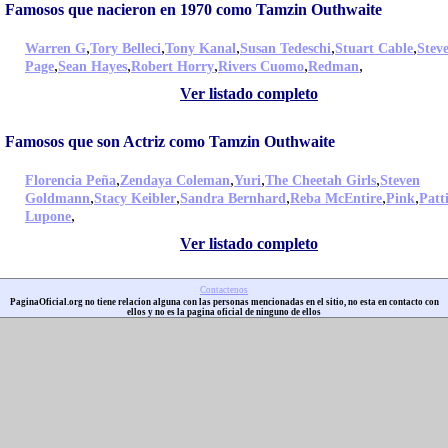
Famosos que nacieron en 1970 como Tamzin Outhwaite
,
,
,
,
,
Warren G
Tory Belleci
Tony Kanal
Susan Tedeschi
Stuart Cable
Stev
,
,
,
,
,
Page
Sean Hayes
Robert Horry
Rivers Cuomo
Redman
Ver listado completo
Famosos que son Actriz como Tamzin Outhwaite
,
,
,
,
Florencia Peña
Zendaya Coleman
Yuri
The Cheetah Girls
Steven
,
,
,
,
,
Goldmann
Stacy Keibler
Sandra Bernhard
Reba McEntire
Pink
Patt
,
Lupone
Ver listado completo
Contactenos
PaginaOficial.org no tiene relacion alguna con las personas mencionadas en el sitio, no esta en contacto con
ellos y no es la pagina oficial de ninguno de ellos