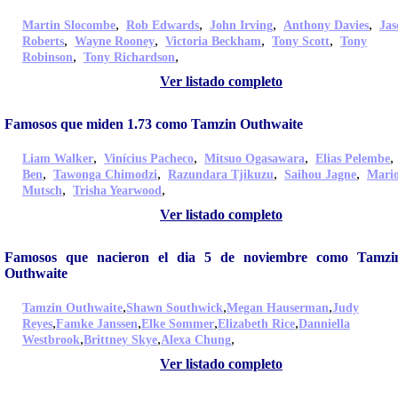
,
,
,
,
Martin Slocombe
Rob Edwards
John Irving
Anthony Davies
Jas
,
,
,
,
Roberts
Wayne Rooney
Victoria Beckham
Tony Scott
Tony
,
,
Robinson
Tony Richardson
Ver listado completo
Famosos que miden 1.73 como Tamzin Outhwaite
,
,
,
Liam Walker
Vinícius Pacheco
Mitsuo Ogasawara
Elias Pelembe
,
,
,
,
Ben
Tawonga Chimodzi
Razundara Tjikuzu
Saihou Jagne
Mari
,
,
Mutsch
Trisha Yearwood
Ver listado completo
Famosos que nacieron el dia 5 de noviembre como Tamzi
Outhwaite
,
,
,
Tamzin Outhwaite
Shawn Southwick
Megan Hauserman
Judy
,
,
,
,
Reyes
Famke Janssen
Elke Sommer
Elizabeth Rice
Danniella
,
,
,
Westbrook
Brittney Skye
Alexa Chung
Ver listado completo