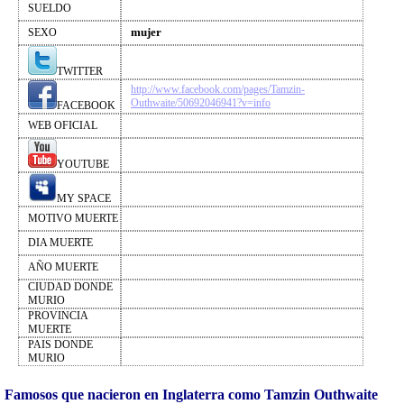
SUELDO
mujer
SEXO
TWITTER
http://www.facebook.com/pages/Tamzin-
Outhwaite/50692046941?v=info
FACEBOOK
WEB OFICIAL
YOUTUBE
MY SPACE
MOTIVO MUERTE
DIA MUERTE
AÑO MUERTE
CIUDAD DONDE
MURIO
PROVINCIA
MUERTE
PAIS DONDE
MURIO
Famosos que nacieron en Inglaterra como Tamzin Outhwaite