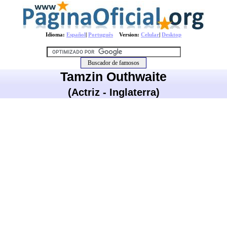
Idioma:
Español
|
Português
Version:
Celular
|
Desktop
Tamzin Outhwaite
(Actriz - Inglaterra)