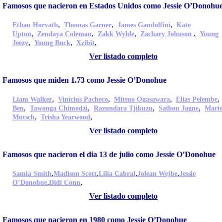
Famosos que nacieron en Estados Unidos como Jessie O’Donohu
,
,
,
Ethan Horvath
Thomas Garner
James Gandolfini
Kate
,
,
,
,
Upton
Zendaya Coleman
Zakk Wylde
Zachary Johnson
Young
,
,
,
Jeezy
Young Buck
Xzibit
Ver listado completo
Famosos que miden 1.73 como Jessie O’Donohue
,
,
,
Liam Walker
Vinícius Pacheco
Mitsuo Ogasawara
Elias Pelembe
,
,
,
,
Ben
Tawonga Chimodzi
Razundara Tjikuzu
Saihou Jagne
Mari
,
,
Mutsch
Trisha Yearwood
Ver listado completo
Famosos que nacieron el dia 13 de julio como Jessie O’Donohue
,
,
,
,
Samia Smith
Madison Scott
Lília Cabral
Jolean Wejbe
Jessie
,
,
O’Donohue
Didi Conn
Ver listado completo
Famosos que nacieron en 1980 como Jessie O’Donohue