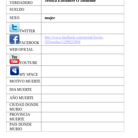
Jessica Elleanore O´Donohue
VERDADERO
SUELDO
mujer
SEXO
TWITTER
http://www.facebook.com/people/Jessie-
ODonohue/1299653094
FACEBOOK
WEB OFICIAL
YOUTUBE
MY SPACE
MOTIVO MUERTE
DIA MUERTE
AÑO MUERTE
CIUDAD DONDE
MURIO
PROVINCIA
MUERTE
PAIS DONDE
MURIO