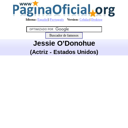
Idioma:
Español
|
Português
Version:
Celular
|
Desktop
Jessie O’Donohue
(Actriz - Estados Unidos)